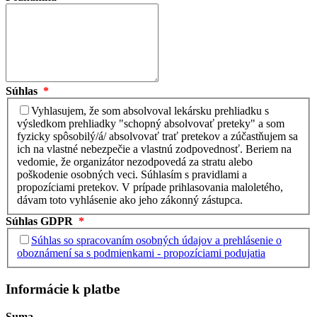
Súhlas
*
Vyhlasujem, že som absolvoval lekársku prehliadku s
výsledkom prehliadky "schopný absolvovať preteky" a som
fyzicky spôsobilý/á/ absolvovať trať pretekov a zúčastňujem sa
ich na vlastné nebezpečie a vlastnú zodpovednosť. Beriem na
vedomie, že organizátor nezodpovedá za stratu alebo
poškodenie osobných veci. Súhlasím s pravidlami a
propozíciami pretekov. V prípade prihlasovania maloletého,
dávam toto vyhlásenie ako jeho zákonný zástupca.
Súhlas GDPR
*
Súhlas so spracovaním osobných údajov a prehlásenie o
oboznámení sa s podmienkami - propozíciami podujatia
Informácie k platbe
Suma