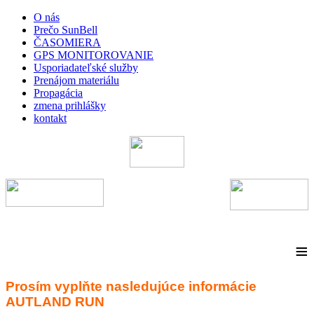
O nás
Prečo SunBell
ČASOMIERA
GPS MONITOROVANIE
Usporiadateľské služby
Prenájom materiálu
Propagácia
zmena prihlášky
kontakt
≡
Prosím vyplňte nasledujúce informácie
AUTLAND RUN