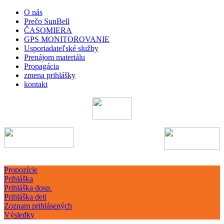
O nás
Prečo SunBell
ČASOMIERA
GPS MONITOROVANIE
Usporiadateľské služby
Prenájom materiálu
Propagácia
zmena prihlášky
kontakt
Propozície
Prihláška
Prihláška dosp.
Prihláška deti
Zoznam prihlásených
Výsledky