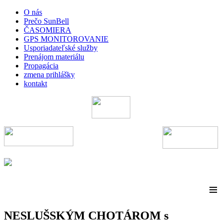
O nás
Prečo SunBell
ČASOMIERA
GPS MONITOROVANIE
Usporiadateľské služby
Prenájom materiálu
Propagácia
zmena prihlášky
kontakt
≡
NESLUŠSKÝM CHOTÁROM s