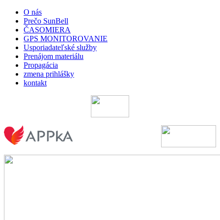
O nás
Prečo SunBell
ČASOMIERA
GPS MONITOROVANIE
Usporiadateľské služby
Prenájom materiálu
Propagácia
zmena prihlášky
kontakt