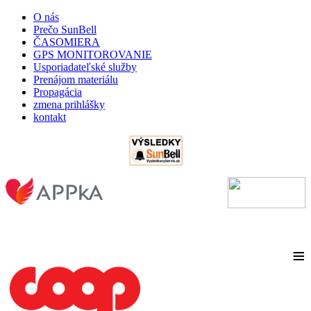
O nás
Prečo SunBell
ČASOMIERA
GPS MONITOROVANIE
Usporiadateľské služby
Prenájom materiálu
Propagácia
zmena prihlášky
kontakt
≡