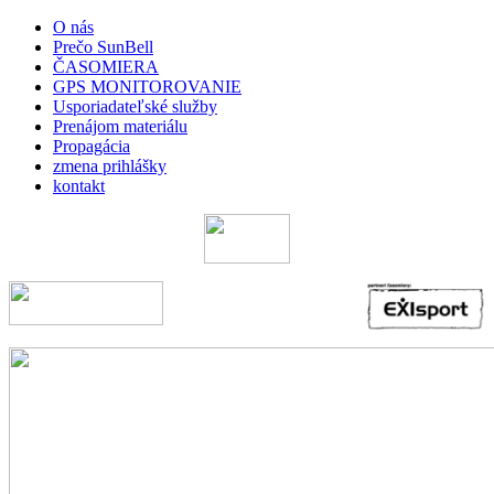
O nás
Prečo SunBell
ČASOMIERA
GPS MONITOROVANIE
Usporiadateľské služby
Prenájom materiálu
Propagácia
zmena prihlášky
kontakt