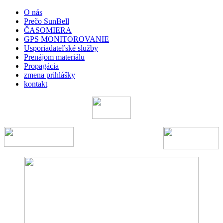
O nás
Prečo SunBell
ČASOMIERA
GPS MONITOROVANIE
Usporiadateľské služby
Prenájom materiálu
Propagácia
zmena prihlášky
kontakt