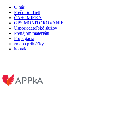
O nás
Prečo SunBell
ČASOMIERA
GPS MONITOROVANIE
Usporiadateľské služby
Prenájom materiálu
Propagácia
zmena prihlášky
kontakt