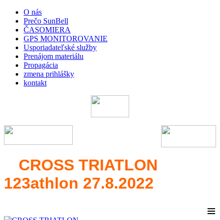
O nás
Prečo SunBell
ČASOMIERA
GPS MONITOROVANIE
Usporiadateľské služby
Prenájom materiálu
Propagácia
zmena prihlášky
kontakt
CROSS TRIATLON
123athlon 27.8.2022
≡