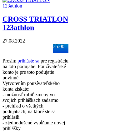
CROSS TRIATLON
123athlon
27.08.2022
25.00
Prosím
prihláste sa
pre registráciu
na toto podujatie. Používateľské
konto je pre toto podujatie
povinné.
Vytvorením používateľského
konta získate:
- možnosť robiť zmeny vo
svojich prihláškach zadarmo
- prehľad o všetkých
podujatiach, na ktoré ste sa
prihlásili
- zjednodušené vypĺňanie novej
prihlášky