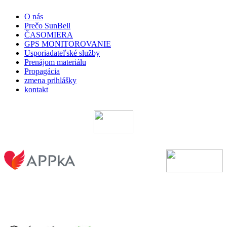
O nás
Prečo SunBell
ČASOMIERA
GPS MONITOROVANIE
Usporiadateľské služby
Prenájom materiálu
Propagácia
zmena prihlášky
kontakt