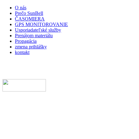
O nás
Prečo SunBell
ČASOMIERA
GPS MONITOROVANIE
Usporiadateľské služby
Prenájom materiálu
Propagácia
zmena prihlášky
kontakt