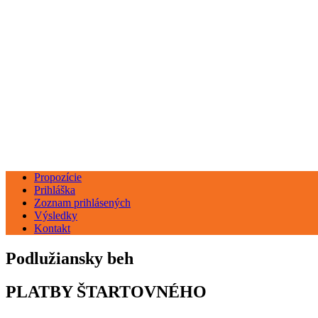
Propozície
Prihláška
Zoznam prihlásených
Výsledky
Kontakt
Podlužiansky beh
PLATBY ŠTARTOVNÉHO