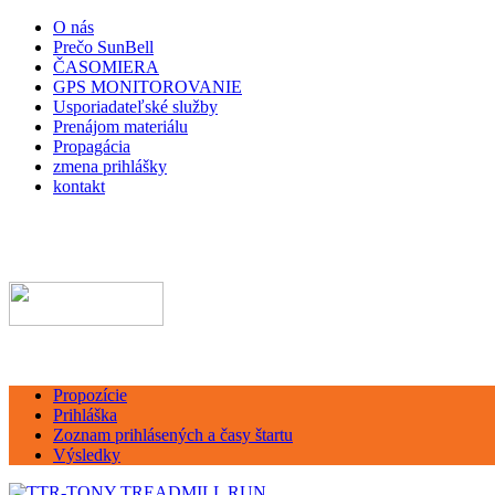
O nás
Prečo SunBell
ČASOMIERA
GPS MONITOROVANIE
Usporiadateľské služby
Prenájom materiálu
Propagácia
zmena prihlášky
kontakt
Propozície
Prihláška
Zoznam prihlásených a časy štartu
Výsledky