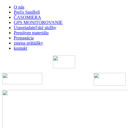
O nás
Prečo SunBell
ČASOMIERA
GPS MONITOROVANIE
Usporiadateľské služby
Prenájom materiálu
Propagácia
zmena prihlášky
kontakt