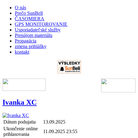
O nás
Prečo SunBell
ČASOMIERA
GPS MONITOROVANIE
Usporiadateľské služby
Prenájom materiálu
Propagácia
zmena prihlášky
kontakt
Ivanka XC
Dátum podujatia
13.09.2025
Ukončenie online
11.09.2025 23:55
prihlasovania