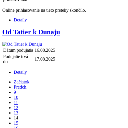
Online prihlasovanie na tieto preteky skončilo.
Detaily
Od Tatier k Dunaju
Dátum podujatia
16.08.2025
Podujatie trvá
17.08.2025
do
Detaily
Začiatok
Predch.
9
10
11
12
13
14
15