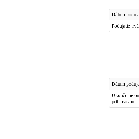
Dátum poduja
Podujatie trv
Dátum poduja
Ukončenie on
prihlasovania