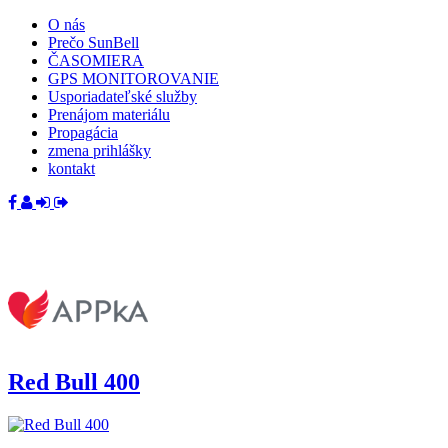
O nás
Prečo SunBell
ČASOMIERA
GPS MONITOROVANIE
Usporiadateľské služby
Prenájom materiálu
Propagácia
zmena prihlášky
kontakt
Red Bull 400