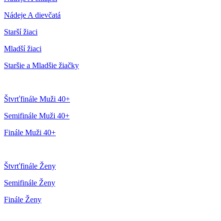
Nádeje A dievčatá
Starší žiaci
Mladší žiaci
Staršie a Mladšie žiačky
Štvrťfinále Muži 40+
Semifinále Muži 40+
Finále Muži 40+
Štvrťfinále Ženy
Semifinále Ženy
Finále Ženy