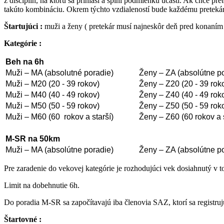
z disciplín, na ktorú sa prihlási a splní podmienku účasti. Ak chce p
takúto kombináciu. Okrem týchto vzdialeností bude každému preteká
Štartujúci :
muži a ženy ( pretekár musí najneskôr deň pred konaním 
Kategórie :
Beh na 6h
Muži – MA (absolutné poradie)
Ženy – ZA (absolútne p
Muži – M20 (20 - 39 rokov)
Ženy – Z20 (20 - 39 rok
Muži – M40 (40 - 49 rokov)
Ženy – Z40 (40 - 49 rok
Muži – M50 (50 - 59 rokov)
Ženy – Z50 (50 - 59 rok
Muži – M60 (60 rokov a starší)
Ženy – Z60 (60 rokov a s
M-SR na 50km
Muži – MA (absolútne poradie)
Ženy – ZA (absolútne p
Pre zaradenie do vekovej kategórie je rozhodujúci vek dosiahnutý v 
Limit na dobehnutie 6h.
Do poradia M-SR sa započítavajú iba členovia SAZ, ktorí sa registr
Štartovné :