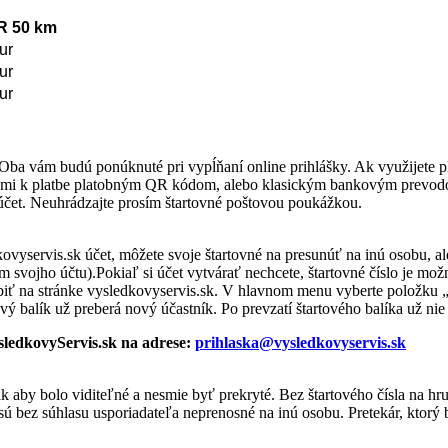
R 50 km
ur
ur
ur
ba vám budú ponúknuté pri vypĺňaní online prihlášky. Ak využijete p
ciami k platbe platobným QR kódom, alebo klasickým bankovým prev
 účet. Neuhrádzajte prosím štartovné poštovou poukážkou.
dkovyservis.sk účet, môžete svoje štartovné na presunúť na inú osobu, al
žitím svojho účtu).Pokiaľ si účet vytvárať nechcete, štartovné číslo je 
urobiť na stránke vysledkovyservis.sk. V hlavnom menu vyberte položku
ý balík už preberá nový účastník. Po prevzatí štartového balíka už nie
sledkovyServis.sk na adrese:
prihlaska@vysledkovyservis.sk
ak aby bolo viditeľné a nesmie
byť prekryté. Bez štartového čísla na h
sú bez súhlasu
usporiadateľa neprenosné na inú osobu. Pretekár, ktorý