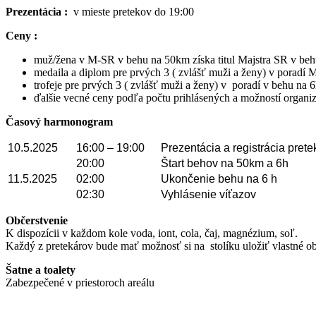
Prezentácia :
v mieste pretekov do 19:00
Ceny :
muž/žena v M-SR v behu na 50km získa titul Majstra SR v behu 
medaila a diplom pre prvých 3 ( zvlášť muži a ženy) v porad
trofeje pre prvých 3 ( zvlášť muži a ženy) v poradí v behu na 
ďalšie vecné ceny podľa počtu prihlásených a možností organiz
Časový harmonogram
10.5.2025
16:00 – 19:00
Prezentácia a registrácia prete
20:00
Štart behov na 50km a 6h
11.5.2025
02:00
Ukončenie behu na 6 h
02:30
Vyhlásenie víťazov
Občerstvenie
K dispozícii v každom kole voda, iont, cola, čaj, magnézium, soľ.
Každý z pretekárov bude mať možnosť si na stolíku uložiť vlastné ob
Šatne a toalety
Zabezpečené v priestoroch areálu