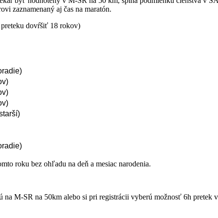
retekár byť hodnotený v M-SR na 50 km, spĺňa podmienku členstva v SAZ,
rovi zaznamenaný aj čas na maratón.
preteku dovŕšiť 18 rokov)
oradie)
ov)
ov)
ov)
tarší)
oradie)
tomto roku bez ohľadu na deň a mesiac narodenia.
ujú na M-SR na 50km alebo si pri registrácii vyberú možnosť 6h pretek