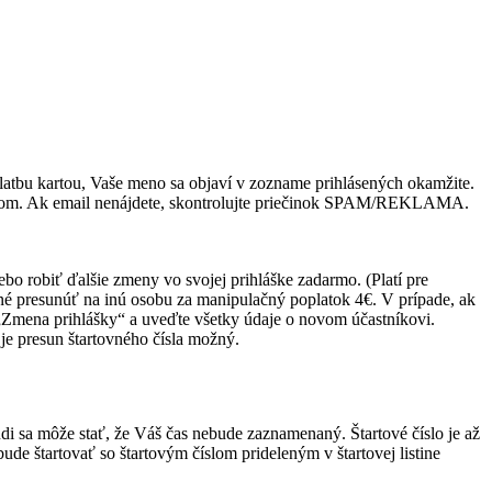
latbu kartou, Vaše meno sa objaví v zozname prihlásených okamžite.
odom. Ak email nenájdete, skontrolujte priečinok SPAM/REKLAMA.
ebo robiť ďalšie zmeny vo svojej prihláške zadarmo. (Platí pre
možné presunúť na inú osobu za manipulačný poplatok 4€. V prípade, ak
 „Zmena prihlášky“ a uveďte všetky údaje o novom účastníkovi.
 je presun štartovného čísla možný.
rudi sa môže stať, že Váš čas nebude zaznamenaný. Štartové
číslo je až
 bude štartovať so štartovým číslom
prideleným v štartovej listine