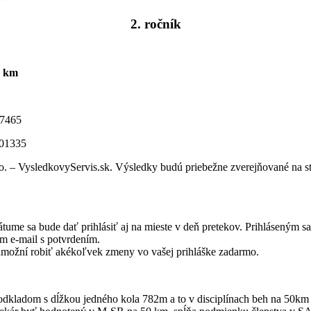
2. ročník
0 km
7465
01335
o. – VysledkovyServis.sk. Výsledky budú priebežne zverejňované na s
átume sa bude dať prihlásiť aj na mieste v deň pretekov. Prihláseným s
m e-mail s potvrdením.
umožní robiť akékoľvek zmeny vo vašej prihláške zadarmo.
dkladom s dĺžkou jedného kola 782m a to v disciplínach beh na 50km 