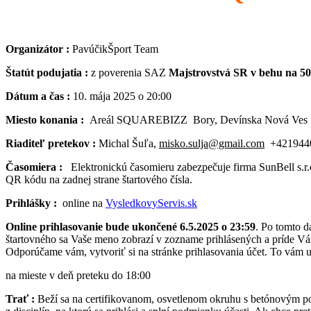
Organizátor :
PavúčikŠport Team
Štatút podujatia :
z poverenia SAZ
Majstrovstvá SR v behu na 5
Dátum a čas :
10. mája 2025 o 20:00
Miesto konania :
Areál SQUAREBIZZ Bory, Devínska Nová Ves 
Riaditeľ pretekov :
Michal Šuľa,
misko.sulja@gmail.com
+421944
Časomiera :
Elektronickú časomieru zabezpečuje firma SunBell s.r.
QR kódu na zadnej strane štartového čísla.
Prihlášky :
online na
VysledkovyServis.sk
Online prihlasovanie bude ukončené 6.5.2025 o 23:59
. Po tomto d
štartovného sa Vaše meno zobrazí v zozname prihlásených a príde Vá
Odporúčame vám, vytvoriť si na stránke prihlasovania účet. To vám 
na mieste v deň preteku do 18:00
Trať :
Beží sa na certifikovanom, osvetlenom okruhu s betónovým po