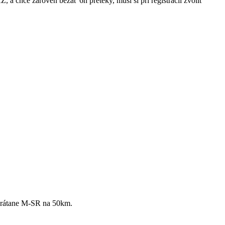
 a chce zároveň bežať 6h preteky, musí si pri registrácii zvoliť
 vrátane M-SR na 50km.