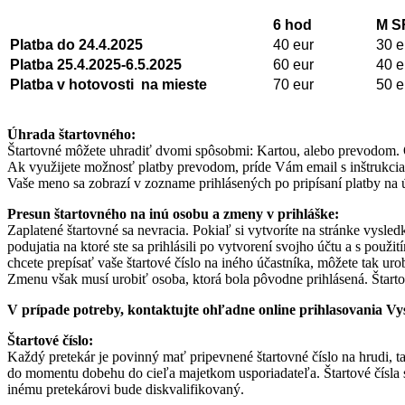
6 hod
M S
Platba do 24.4.2025
40 eur
30 e
Platba 25.4.2025-6.5.2025
60 eur
40 e
Platba v hotovosti na mieste
70 eur
50 e
Úhrada štartovného:
Štartovné môžete uhradiť dvomi spôsobmi: Kartou, alebo prevodom. O
Ak využijete možnosť platby prevodom, príde Vám email s inštruk
Vaše meno sa zobrazí v zozname prihlásených po pripísaní platby na
Presun štartovného na inú osobu a zmeny v prihláške:
Zaplatené štartovné sa nevracia. Pokiaľ si vytvoríte na stránke vysle
podujatia na ktoré ste sa prihlásili po vytvorení svojho účtu a s pou
chcete prepísať vaše štartové číslo na iného účastníka, môžete tak 
Zmenu však musí urobiť osoba, ktorá bola pôvodne prihlásená. Štartov
V prípade potreby, kontaktujte ohľadne online prihlasovania Vy
Štartové číslo:
Každý pretekár je povinný mať pripevnené štartovné číslo na hrudi, t
do momentu dobehu do cieľa majetkom usporiadateľa. Štartové čísla 
inému pretekárovi bude diskvalifikovaný.