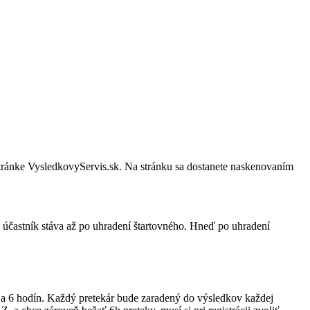
tránke VysledkovyServis.sk. Na stránku sa dostanete naskenovaním
a účastník stáva až po uhradení štartovného. Hneď po uhradení
a 6 hodín. Každý pretekár bude zaradený do výsledkov každej