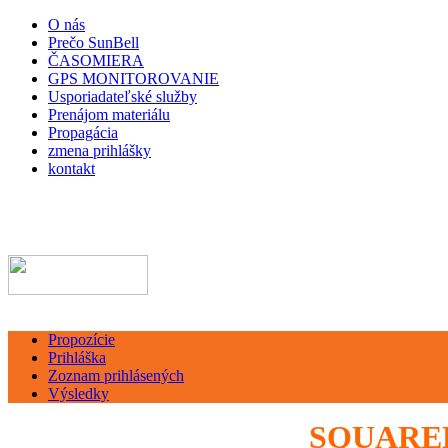
O nás
Prečo SunBell
ČASOMIERA
GPS MONITOROVANIE
Usporiadateľské služby
Prenájom materiálu
Propagácia
zmena prihlášky
kontakt
Propozície
Prihláška
Zoznam prihlásených
Výsledky
SQUAREBI