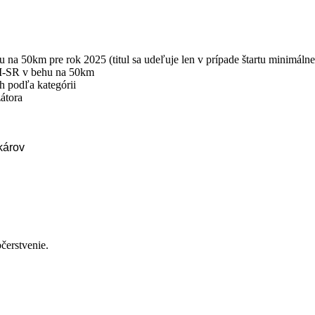
na 50km pre rok 2025 (titul sa udeľuje len v prípade štartu minimálne 
í M-SR v behu na 50km
6h podľa kategórii
átora
károv
čerstvenie.