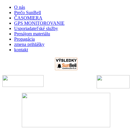
O nás
Prečo SunBell
ČASOMIERA
GPS MONITOROVANIE
Usporiadateľské služby
Prenájom materiálu
Propagácia
zmena prihlášky
kontakt