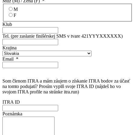
Muž (M) / Žena (F)
*
M
F
Klub
Tel. (pre zaslanie finišérskej SMS v tvare 421YYYXXXXXX)
Krajina
Email
*
Som členom ITRA a mám záujem o získanie ITRA bodov za účasť
na tomto podujatí? Prosím vyplň svoje ITRA ID (nájdeš ho vo
svojom ITRA profile na stránke itra.run)
ITRA ID
Poznámka