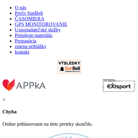
O nás
Prečo SunBell
ČASOMIERA
GPS MONITOROVANIE
Usporiadateľské služby
Prenájom materiálu
Propagácia
zmena prihlášky
kontakt
×
Chyba
Online prihlasovanie na tieto preteky skončilo.