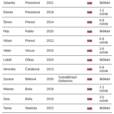
Julianka
Priesolová
2021
škôlkári
1-2
Elenka
Priesolová
2018
ročník
6-9
Šimon
Priesol
2014
ročník
Filip
Paško
2020
škôlkári
6-9
Viliam
Priesol
2012
ročník
3-5
Viktor
Vincze
2015
ročník
Lukáš
Očkay
2024
škôlkári
6-9
Veronika
Čaháková
2013
ročník
TurboBEHači
Zuzana
Biliková
2020
škôlkári
Golianovo
1-2
Nikolas
Bulla
2018
ročník
3-5
Zara
Bulla
2016
ročník
Tamia
Skalicka
2022
škôlkári