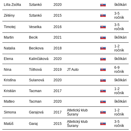
Lilla Zsófia
Sztankó
2020
škôlkári
3-5
Zétény
Sztankó
2015
ročník
3-5
Timotej
Veselka
2016
ročník
Martin
Becik
2021
škôlkári
1-2
Natalia
Becikova
2018
ročník
Elena
Kalinčáková
2020
škôlkári
6-9
Nina
Tóthová
2019
JT Auto
ročník
Kristína
Sulanová
2020
škôlkári
1-2
Kristián
Tacman
2017
ročník
Matteo
Tacman
2020
škôlkári
Atletický klub
1-2
Simona
Garajová
2017
Šurany
ročník
Atletický klub
3-5
Matúš
Garaj
2015
Šurany
ročník