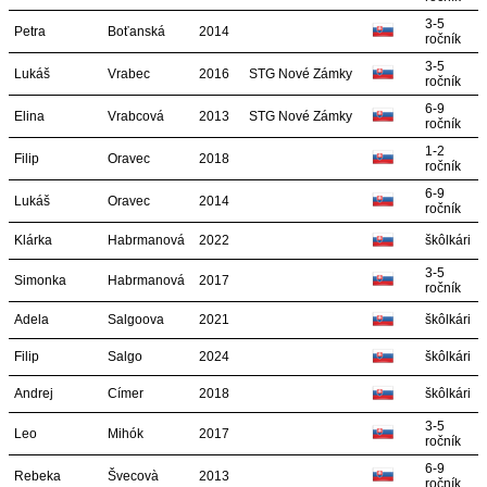
3-5
Petra
Boťanská
2014
ročník
3-5
Lukáš
Vrabec
2016
STG Nové Zámky
ročník
6-9
Elina
Vrabcová
2013
STG Nové Zámky
ročník
1-2
Filip
Oravec
2018
ročník
6-9
Lukáš
Oravec
2014
ročník
Klárka
Habrmanová
2022
škôlkári
3-5
Simonka
Habrmanová
2017
ročník
Adela
Salgoova
2021
škôlkári
Filip
Salgo
2024
škôlkári
Andrej
Címer
2018
škôlkári
3-5
Leo
Mihók
2017
ročník
6-9
Rebeka
Švecovà
2013
ročník