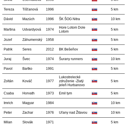
Tereza
Tišťanová
1996
5 km
Dávid
Mazúch
1996
ŠK ŠOG Nitra
10 km
Hore Lotom Dole
Martina
Udvardyová
1974
5 km
Lotom
Jozef
Záhumenský
1958
5 km
Patrik
Seres
2012
BK Bešeňov
5 km
Juraj
Švec
1974
Šurany runners
10 km
Pavol
Bartko
1991
5 km
Lukostrelecké
Zoltán
Kováč
1977
združenie -Zlatý
5 km
jeleň Hurbanovo
Csaba
Horvath
1973
Emil tym
5 km
Imrich
Magyar
1984
10 km
Peter
Zachar
1976
Uľany nad Žitavou
10 km
Milan
Slovák
1971
5 km