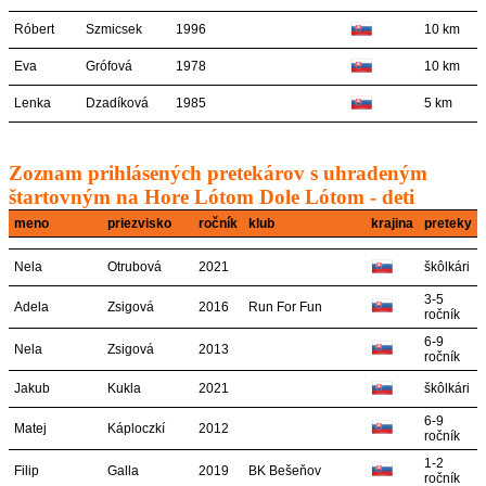
Róbert
Szmicsek
1996
10 km
Eva
Grófová
1978
10 km
Lenka
Dzadíková
1985
5 km
Zoznam prihlásených pretekárov s uhradeným
štartovným na Hore Lótom Dole Lótom - deti
meno
priezvisko
ročník
klub
krajina
preteky
Nela
Otrubová
2021
škôlkári
3-5
Adela
Zsigová
2016
Run For Fun
ročník
6-9
Nela
Zsigová
2013
ročník
Jakub
Kukla
2021
škôlkári
6-9
Matej
Káploczkí
2012
ročník
1-2
Filip
Galla
2019
BK Bešeňov
ročník