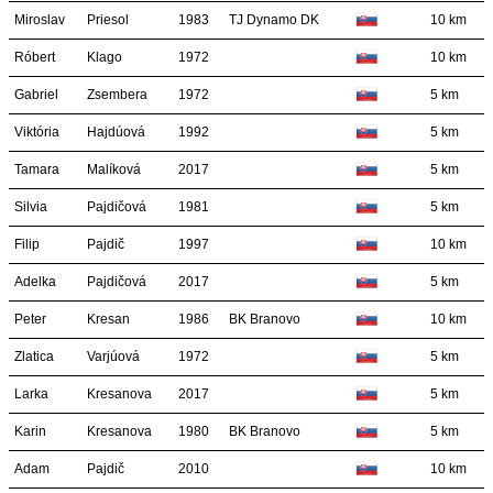
Miroslav
Priesol
1983
TJ Dynamo DK
10 km
Róbert
Klago
1972
10 km
Gabriel
Zsembera
1972
5 km
Viktória
Hajdúová
1992
5 km
Tamara
Malíková
2017
5 km
Silvia
Pajdičová
1981
5 km
Filip
Pajdič
1997
10 km
Adelka
Pajdičová
2017
5 km
Peter
Kresan
1986
BK Branovo
10 km
Zlatica
Varjúová
1972
5 km
Larka
Kresanova
2017
5 km
Karin
Kresanova
1980
BK Branovo
5 km
Adam
Pajdič
2010
10 km