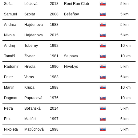
Sofia
Lóciová
2018
Roni Run Club
5 km
Samuel
Szolár
2008
Bešeňov
5 km
Andrea
Hajdenova
1988
5 km
Nikola
Hajdenova
2015
5 km
Andrej
Toběrný
1992
10 km
Tomáš
Živner
1981
Stupava
10 km
Radomír
Hrvola
1990
HrvoLyo
5 km
Peter
Voros
1983
5 km
Martin
Krupa
1988
10 km
Dagmar
Popracová
1976
10 km
Petra
Boťanská
2014
5 km
Erik
Matlúch
1997
5 km
Nikoleta
Matlúchová
1998
5 km