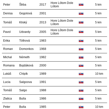
Hore Lótom Dole
Peter
Štrba
2017
5 km
Lótom
Denisa
Gogolová
2001
5 km
Hore Lótom Dole
Tomáš
Kliský
2013
5 km
Lótom
Hore Lôtom Dole
Pavol
Udvardy
2005
5 km
Lótom
Erika
Tóthová
1983
5 km
Roman
Domonkos
1968
5 km
Michal
Németh
1982
5 km
Romana
Bujdáková
2000
5 km
Lukáš
Chlpík
1989
10 km
Lucia
Salgoova
1991
5 km
Tomáš
Salgo
1988
5 km
Zlatica
Bulla
1986
5 km
Peter
Bulla
1985
10 km