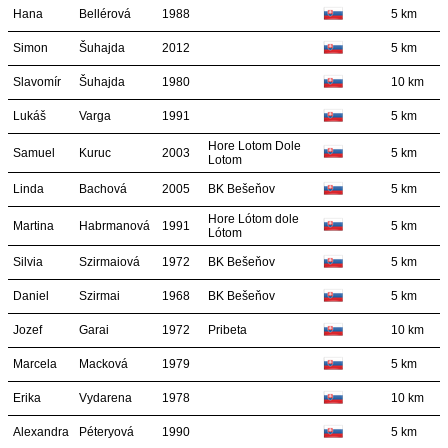
Hana
Bellérová
1988
5 km
Simon
Šuhajda
2012
5 km
Slavomír
Šuhajda
1980
10 km
Lukáš
Varga
1991
5 km
Hore Lotom Dole
Samuel
Kuruc
2003
5 km
Lotom
Linda
Bachová
2005
BK Bešeňov
5 km
Hore Lótom dole
Martina
Habrmanová
1991
5 km
Lótom
Silvia
Szirmaiová
1972
BK Bešeňov
5 km
Daniel
Szirmai
1968
BK Bešeňov
5 km
Jozef
Garai
1972
Pribeta
10 km
Marcela
Macková
1979
5 km
Erika
Vydarena
1978
10 km
Alexandra
Péteryová
1990
5 km