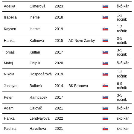
Adelka
Címerová
2023
škôlkári
1-2
Isabella
Iheme
2018
ročník
1-2
Kaysen
Iheme
2019
ročník
3-5
Hanka
Kalinová
2015
AC Nové Zámky
ročník
3-5
Tomáš
Kultan
2017
ročník
Matej
Chlpík
2020
škôlkári
1-2
Nikola
Hospodárová
2019
ročník
6-9
Jasmyne
Ballová
2014
BK Branovo
ročník
3-5
Peter
Rampáček
2017
ročník
Adam
Galovič
2021
škôlkári
Hanka
Lendvayová
2022
škôlkári
Paulína
Havettová
2021
škôlkári