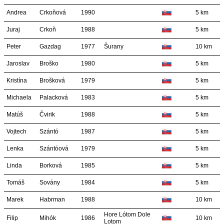
Andrea
Crkoňová
1990
5 km
Juraj
Crkoň
1988
5 km
Peter
Gazdag
1977
Šurany
10 km
Jaroslav
Broško
1980
5 km
Kristína
Brošková
1979
5 km
Michaela
Palacková
1983
5 km
Matúš
Čvirik
1988
5 km
Vojtech
Szántó
1987
5 km
Lenka
Szántóová
1979
5 km
Linda
Borková
1985
5 km
Tomáš
Sovány
1984
5 km
Marek
Habrman
1988
10 km
Hore Lótom Dole
Filip
Mihók
1986
10 km
Lotom