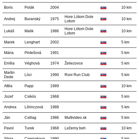
Boris
Polák
2004
10 km
Hore Lótom Dole
Andrej
Buranský
1975
10 km
Lotom
Hore Lótom Dole
Lukáš
Malik
1986
10 km
Lotom
Marek
Lenghart
2002
5 km
Mária
Pintešová
1991
5 km
Emília
Véghová
1974
Želiezovce
5 km
Martin
Lóci
1990
Roni Run Club
5 km
Dede
Attila
Papp
1989
10 km
Jozef
Csikós
1968
5 km
Andrea
Lőrinczová
1988
5 km
Ján
Csillag
1986
Multivideo.sk
5 km
Pavol
Turek
1968
Ležerny beh
10 km
Silvia
Csernakova
1990
5 km