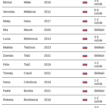
3-5
Michal
Miták
2016
ročník
6-9
Veronika
Mitáková
2012
ročník
1-2
Matej
Haris
2017
ročník
Mia
Macek
2020
škôlkári
3-5
Lucia
Mellenová
2014
ročník
Matilda
Tkáčová
2023
škôlkári
Damián
Tkáč
2021
škôlkári
1-2
Félix
Tkáč
2019
ročník
Timotej
Crkoň
2021
škôlkári
1-2
Hana
Crkoňová
2019
ročník
Patrik
Brožek
2021
škôlkári
1-2
Rebeka
Brožeková
2018
ročník
3-5