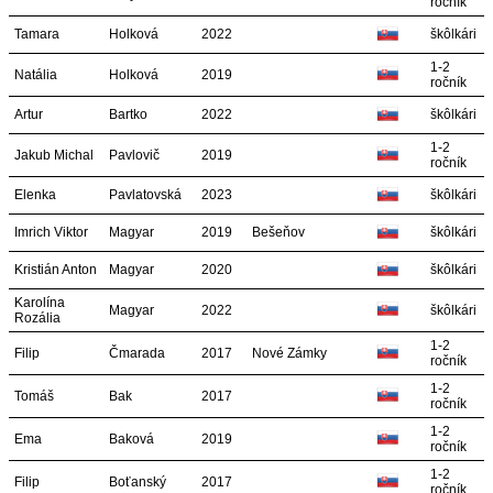
ročník
Tamara
Holková
2022
škôlkári
1-2
Natália
Holková
2019
ročník
Artur
Bartko
2022
škôlkári
1-2
Jakub Michal
Pavlovič
2019
ročník
Elenka
Pavlatovská
2023
škôlkári
Imrich Viktor
Magyar
2019
Bešeňov
škôlkári
Kristián Anton
Magyar
2020
škôlkári
Karolína
Magyar
2022
škôlkári
Rozália
1-2
Filip
Čmarada
2017
Nové Zámky
ročník
1-2
Tomáš
Bak
2017
ročník
1-2
Ema
Baková
2019
ročník
1-2
Filip
Boťanský
2017
ročník