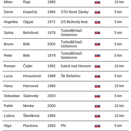
Milan
Rigo
1980
10 km
Denis
Kopečný
1984
STG Nové Zámky
5 km
Angelika
Olgyai
1972
DS Bežecký klub
5 km
TurboBEHači
Sylvia
Behúlová
1976
5 km
Golianovo
TurboBEHači
Bruno
Bilik
2005
5 km
Golianovo
TurboBEHači
Peter
Bilik
1979
5 km
Golianovo
Roman
Čejtei
1992
Kalná nad Hronom
10 km
Lucia
Hosszúová
1989
ŠK Bešeňov
5 km
Hana
Harcsová
1980
10 km
Sebastian
Sádovský
2003
5 km
Patrik
Menke
2000
10 km
Ľubica
Števlíková
1984
10 km
Olga
Plackova
1983
PN
5 km