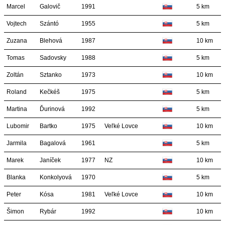
Marcel
Galovič
1991
5 km
Vojtech
Szántó
1955
5 km
Zuzana
Blehová
1987
10 km
Tomas
Sadovsky
1988
5 km
Zoltán
Sztanko
1973
10 km
Roland
Kečkéš
1975
5 km
Martina
Ďurinová
1992
5 km
Lubomir
Bartko
1975
Veľké Lovce
10 km
Jarmila
Bagalová
1961
5 km
Marek
Janíček
1977
NZ
10 km
Blanka
Konkolyová
1970
5 km
Peter
Kósa
1981
Veľké Lovce
10 km
Šimon
Rybár
1992
10 km