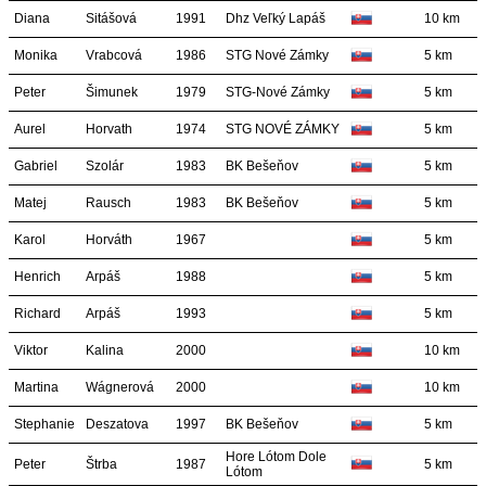
Diana
Sitášová
1991
Dhz Veľký Lapáš
10 km
Monika
Vrabcová
1986
STG Nové Zámky
5 km
Peter
Šimunek
1979
STG-Nové Zámky
5 km
Aurel
Horvath
1974
STG NOVÉ ZÁMKY
5 km
Gabriel
Szolár
1983
BK Bešeňov
5 km
Matej
Rausch
1983
BK Bešeňov
5 km
Karol
Horváth
1967
5 km
Henrich
Arpáš
1988
5 km
Richard
Arpáš
1993
5 km
Viktor
Kalina
2000
10 km
Martina
Wágnerová
2000
10 km
Stephanie
Deszatova
1997
BK Bešeňov
5 km
Hore Lótom Dole
Peter
Štrba
1987
5 km
Lótom