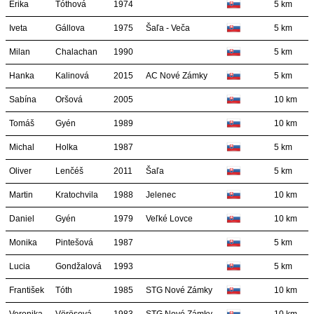
Erika
Tóthová
1974
5 km
Iveta
Gállova
1975
Šaľa - Veča
5 km
Milan
Chalachan
1990
5 km
Hanka
Kalinová
2015
AC Nové Zámky
5 km
Sabína
Oršová
2005
10 km
Tomáš
Gyén
1989
10 km
Michal
Holka
1987
5 km
Oliver
Lenčéš
2011
Šaľa
5 km
Martin
Kratochvila
1988
Jelenec
10 km
Daniel
Gyén
1979
Veľké Lovce
10 km
Monika
Pintešová
1987
5 km
Lucia
Gondžalová
1993
5 km
František
Tóth
1985
STG Nové Zámky
10 km