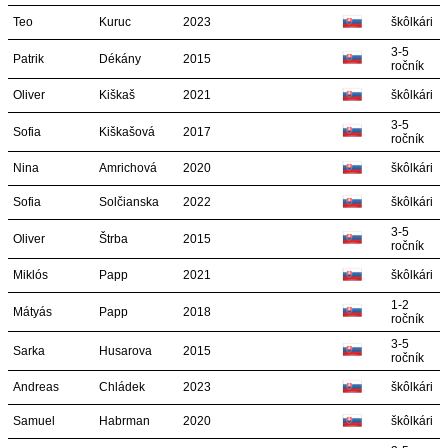
Teo
Kuruc
2023
škôlkári
3-5
Patrik
Dékány
2015
ročník
Oliver
Kiškaš
2021
škôlkári
3-5
Sofia
Kiškašová
2017
ročník
Nina
Amrichová
2020
škôlkári
Sofia
Solčianska
2022
škôlkári
3-5
Oliver
Štrba
2015
ročník
Miklós
Papp
2021
škôlkári
1-2
Mátyás
Papp
2018
ročník
3-5
Sarka
Husarova
2015
ročník
Andreas
Chládek
2023
škôlkári
Samuel
Habrman
2020
škôlkári