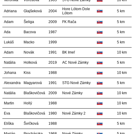
Veronika
Vörösová
1983
STG Nové Zámky
10 km
Hore Lótom Dole
Adriana
Glajšeková
2004
5 km
Lótom
Adam
Šeliga
2009
FK Rača
5 km
Ada
Bacova
1987
5 km
Lukáš
Macko
1999
5 km
Adam
Novák
1991
BK Imeľ
10 km
Natália
Holková
2019
AC Nové Zámky
5 km
Johana
Kiss
1988
10 km
Alexandra
Magyarová
1991
STG Nové Zámky
5 km
Natália
Blaškovičová
2009
Nové Zámky
10 km
Martin
Hollý
1988
10 km
Eva
Blaškovičová
1980
Nové Zámky 2
10 km
Eliška
Švrčková
1988
5 km
Marián
Prochászka
1968
Nové Zámky
5 km