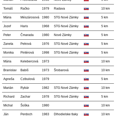
Tomáš
Račko
1979
Radava
10 km
Mária
Mészárosová
1980
STG Nové Zámky
5 km
Jozef
Haris
1968
STG Nové Zámky
5 km
Peter
Čmarada
1980
Nové Zámky
5 km
Zaneta
Petrová
1976
STG Nové Zámky
5 km
Monika
Pintérová
1998
STG Nové Zámky
5 km
Mária
Kelebercová
1973
10 km
Branislav
Babiš
1973
Šrobarová
10 km
Agneša
Czibulová
1979
5 km
Marián
Rybár
1982
STG Nové Zámky
10 km
Richard
Zachar
1978
STG Nové Zámky
5 km
Michal
Šoška
1980
10 km
Ján
Perdoch
1983
Dlhodielske tlaky
10 km