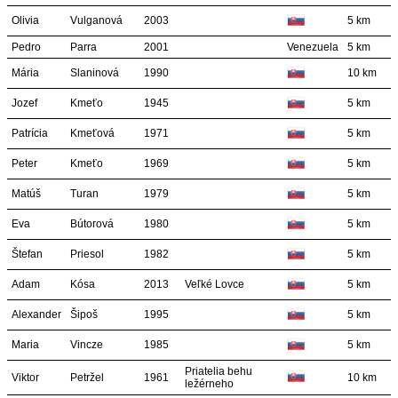
Olivia
Vulganová
2003
5 km
Pedro
Parra
2001
Venezuela
5 km
Mária
Slaninová
1990
10 km
Jozef
Kmeťo
1945
5 km
Patrícia
Kmeťová
1971
5 km
Peter
Kmeťo
1969
5 km
Matúš
Turan
1979
5 km
Eva
Bútorová
1980
5 km
Štefan
Priesol
1982
5 km
Adam
Kósa
2013
Veľké Lovce
5 km
Alexander
Šipoš
1995
5 km
Maria
Vincze
1985
5 km
Priatelia behu
Viktor
Petržel
1961
10 km
ležérneho