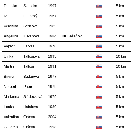
Deniska
Skalicka
1997
5 km
Ivan
Lehocký
1967
5 km
Veronika
Serkiová
1985
5 km
Angelika
Kukanová
1984
BK Bešeňov
5 km
Vojtech
Farkas
1976
5 km
Ulrika
Tallósiová
1995
10 km
Martin
Tallósi
1991
10 km
Brigita
Budaiova
1977
5 km
Norbert
Papp
1979
5 km
Marianna
Sládečková
1979
5 km
Lenka
Hatalová
1989
5 km
Valentína
Oršová
2004
5 km
Gabriela
Oršová
1998
5 km