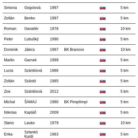
Simona
Gogolová
1997
5 km
Zoltán
Benko
1997
5 km
Roman
Gavallér
1978
10 km
Peter
Ľubušký
1990
5 km
Dominik
Jákics
1997
BK Branovo
10 km
Martin
Garnek
1999
5 km
Lucia
Szántóová
1986
5 km
Zoltán
Szántó
1985
5 km
Zoe
Szántóová
2012
5 km
Michal
ŠAMAJ
1980
BK Pimpilimpi
5 km
Nikolas
Kapláň
2009
5 km
Stano
Lauko
1979
10 km
Sztankó
Erika
1983
5 km
Kurdi