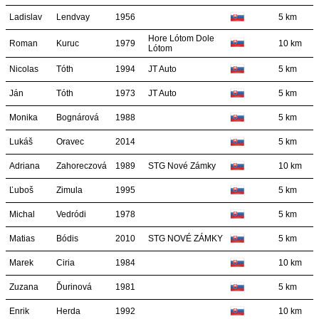
Ladislav
Lendvay
1956
5 km
Hore Lótom Dole
Roman
Kuruc
1979
10 km
Lótom
Nicolas
Tóth
1994
JT Auto
5 km
Ján
Tóth
1973
JT Auto
5 km
Monika
Bognárová
1988
5 km
Lukáš
Oravec
2014
5 km
Adriana
Zahoreczová
1989
STG Nové Zámky
10 km
Ľuboš
Zimula
1995
5 km
Michal
Vedródi
1978
5 km
Matias
Bódis
2010
STG NOVÉ ZÁMKY
5 km
Marek
Ciria
1984
10 km
Zuzana
Ďurinová
1981
5 km
Enrik
Herda
1992
10 km