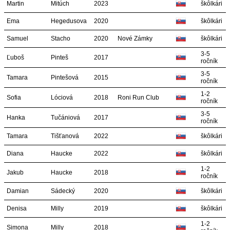
Martin
Mitúch
2023
škôlkári
Ema
Hegedusova
2020
škôlkári
Samuel
Stacho
2020
Nové Zámky
škôlkári
3-5
Ľuboš
Pinteš
2017
ročník
3-5
Tamara
Pintešová
2015
ročník
1-2
Sofia
Lóciová
2018
Roni Run Club
ročník
3-5
Hanka
Tučániová
2017
ročník
Tamara
Tišťanová
2022
škôlkári
Diana
Haucke
2022
škôlkári
1-2
Jakub
Haucke
2018
ročník
Damian
Sádecký
2020
škôlkári
Denisa
Milly
2019
škôlkári
1-2
Simona
Milly
2018