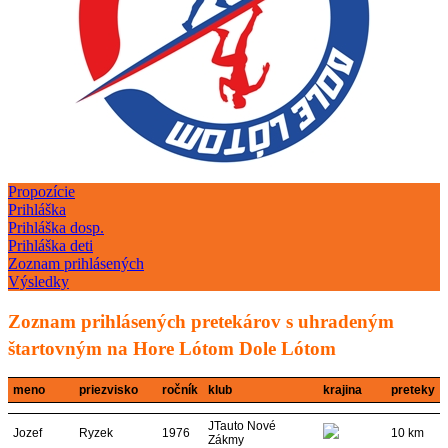
Propozície
Prihláška
Prihláška dosp.
Prihláška deti
Zoznam prihlásených
Výsledky
Zoznam prihlásených pretekárov s uhradeným
štartovným na Hore Lótom Dole Lótom
meno
priezvisko
ročník
klub
krajina
preteky
JTauto Nové
Jozef
Ryzek
1976
10 km
Zákmy