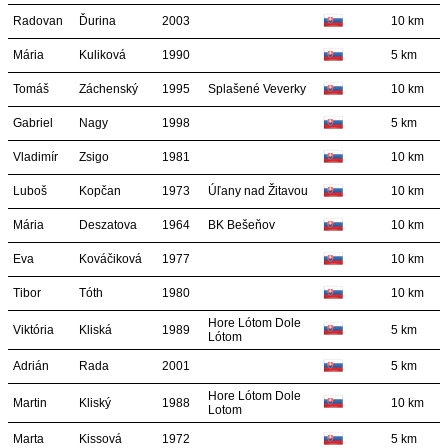
Radovan
Ďurina
2003
10 km
Mária
Kuliková
1990
5 km
Tomáš
Záchenský
1995
Splašené Veverky
10 km
Gabriel
Nagy
1998
5 km
Vladimír
Zsigo
1981
10 km
Luboš
Kopčan
1973
Úľany nad Žitavou
10 km
Mária
Deszatova
1964
BK Bešeňov
10 km
Eva
Kováčiková
1977
10 km
Tibor
Tóth
1980
10 km
Hore Lótom Dole
Viktória
Kliská
1989
5 km
Lótom
Adrián
Rada
2001
5 km
Hore Lótom Dole
Martin
Kliský
1988
10 km
Lotom
Marta
Kissová
1972
5 km