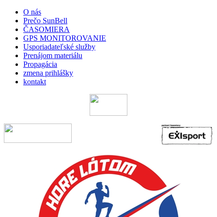
O nás
Prečo SunBell
ČASOMIERA
GPS MONITOROVANIE
Usporiadateľské služby
Prenájom materiálu
Propagácia
zmena prihlášky
kontakt