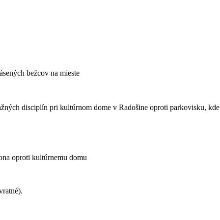
ihlásených bežcov na mieste
ých disciplín pri kultúrnom dome v Radošine oproti parkovisku, kde b
eona oproti kultúrnemu domu
vratné).