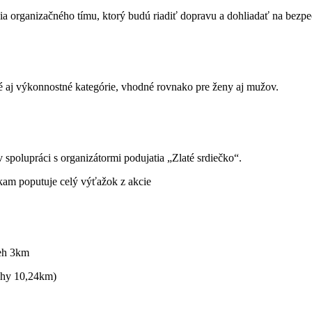
via organizačného tímu, ktorý budú riadiť dopravu a dohliadať na bezp
vé
aj výkonnostné kategórie, vhodné rovnako pre ženy aj mužov.
spolupráci s organizátormi podujatia „Zlaté srdiečko“.
kam poputuje celý výťažok z akcie
beh 3km
uhy 10,24km)