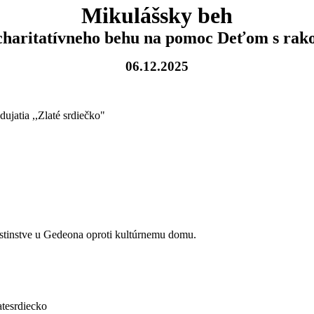
Mikulášsky beh
 charitatívneho behu na pomoc Deťom s rako
06.12.2025
ujatia ,,Zlaté srdiečko"
stinstve u Gedeona oproti kultúrnemu domu.
atesrdiecko