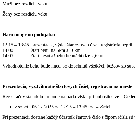
Muži bez rozdielu veku
Ženy bez rozdielu veku
Harmonogram podujatia:
12:15 – 13:45 prezentácia, výdaj štartovných čísel, registrácia nepr
14:00 štart behu na 5km a 10km
14:05 štart nesúťažného behu/chôdze 2,6km
Vyhodnotenie behu bude hneď po dobehnutí všetkých bežcov zo súťažn
Prezentácia, vyzdvihnutie štartových čísiel, registrácia na mieste:
Registračný stánok behu bude na parkovisku pri pohostinstve u Ged
v sobotu 06.12.2025 od 12:15 – 13:45hod – všetci
Pri prezentácii dostane každý účastník štartové číslo s čipom (čísla sú 