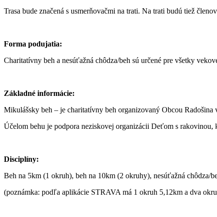
Trasa bude značená s usmerňovačmi na trati. Na trati budú tiež členo
Forma podujatia:
Charitatívny beh a nesúťažná chôdza/beh sú určené pre všetky veko
Základné informácie:
Mikulášsky beh – je charitatívny beh organizovaný Obcou Radošina v 
Účelom behu je podpora neziskovej organizácii Deťom s rakovinou, 
Disciplíny:
Beh na 5km (1 okruh), beh na 10km (2 okruhy), nesúťažná chôdza/
(poznámka: podľa aplikácie STRAVA má 1 okruh 5,12km a dva okr