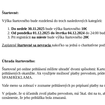
Štartovné:
Výška štartovného bude rozdelená do troch nasledovných kategórii:
Do
nedele 30.11.2025
bude výška štartovného
10€
Od
pondelka 01.12.2025
do
štvrtka 04.12.2024
do 24:00 bud
Pri registrácii
na mieste
bude výška štartovného
20€
Zaplatené
štartovné sa nevracia
nakoľko sa jedná o charitatívne pod
Úhrada štartovného:
Štartovné pri online prihlásení môžete uhradiť dvomi spôsobmi: Kart
prihlásených okamžite. Ak využijete možnosť platby prevodom, príd
SPAM/REKLAMA.
Vaše meno sa zobrazí v zozname prihlásených po pripísaní platby na
V prípade, že si účastník zvolí platbu prevodom, má 5kal. dni na to
oznámenie, že jeho prihláška bola zmazaná.