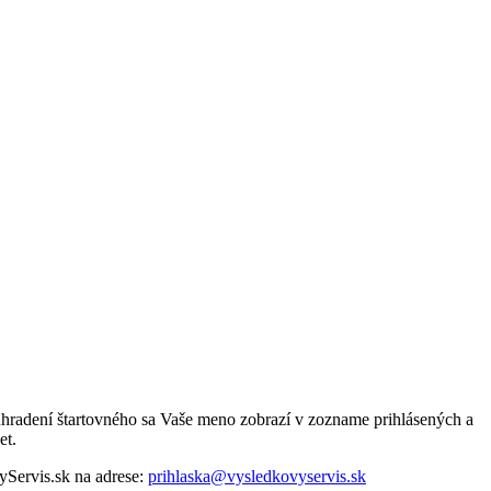
uhradení štartovného sa Vaše meno zobrazí v zozname prihlásených a
et.
yServis.sk na adrese:
prihlaska@vysledkovyservis.sk