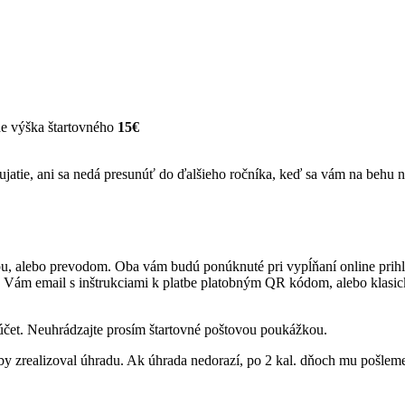
e výška štartovného
15€
ujatie, ani sa nedá presunúť do ďalšieho ročníka, keď sa vám na behu n
ou, alebo prevodom. Oba vám budú ponúknuté pri vypĺňaní online prihl
e Vám email s inštrukciami k platbe platobným QR kódom, alebo klasi
 účet. Neuhrádzajte prosím štartovné poštovou poukážkou.
, aby zrealizoval úhradu. Ak úhrada nedorazí, po 2 kal. dňoch mu pošl