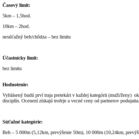
Časový limit:
5km – 1,5hod.
10km – 2hod.
nesúťažný beh/chôdza – bez limitu
Účastnícky limit:
bez limitu
Hodnotenie:
Vyhlásený budú prví traja pretekári v každej kategórii (muži/ženy) 
disciplín. Ocenení získajú trofeje a vecné ceny od partnerov podujatia
Súťažné kategórie:
Beh – 5 000m (5,12km, prevýšenie 50m), 10 000m (10,24km, prevý