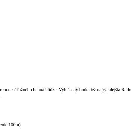
okrem nesúťažného behu/chôdze. Vyhlásený bude tiež najrýchlejšia Rado
.
šenie 100m)