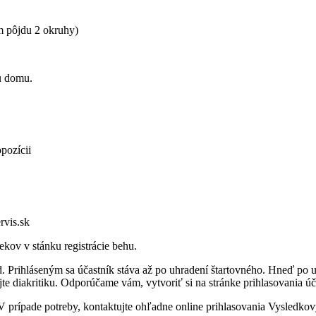
m pôjdu 2 okruhy)
mu domu.
pozícii
vyServis.sk
ekov v stánku registrácie behu.
. Prihláseným sa účastník stáva až po uhradení štartovného. Hneď po 
te diakritiku. Odporúčame vám, vytvoriť si na stránke prihlasovania úč
prípade potreby, kontaktujte ohľadne online prihlasovania Vysledkov