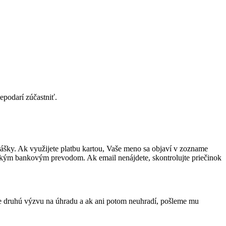
epodarí zúčastniť.
ášky. Ak využijete platbu kartou, Vaše meno sa objaví v zozname
ckým bankovým prevodom. Ak email nenájdete, skontrolujte priečinok
eme druhú výzvu na úhradu a ak ani potom neuhradí, pošleme mu