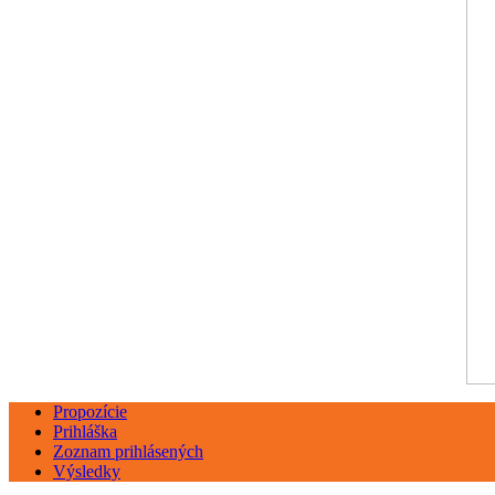
Propozície
Prihláška
Zoznam prihlásených
Výsledky