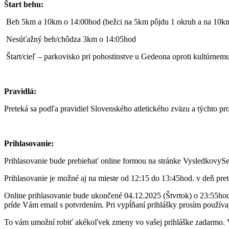
Štart behu:
Beh 5km a 10km o 14:00hod (bežci na 5km pôjdu 1 okruh a na 10k
Nesúťažný beh/chôdza 3km o 14:05hod
Štart/cieľ – parkovisko pri pohostinstve u Gedeona oproti kultúrne
Pravidlá:
Preteká sa podľa pravidiel Slovenského atletického zväzu a týchto pro
Prihlasovanie:
Prihlasovanie bude prebiehať online formou na stránke Vysledko
Prihlasovanie je možné aj na mieste od 12:15 do 13:45hod. v deň pret
Online prihlasovanie bude ukončené 04.12.2025 (Štvrtok) o 23:55hod
príde Vám email s potvrdením. Pri vypĺňaní prihlášky prosím používaj
To vám umožní robiť akékoľvek zmeny vo vašej prihláške zadarmo. V 