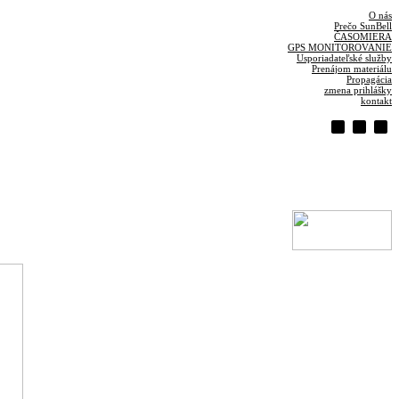
O nás
Prečo SunBell
ČASOMIERA
GPS MONITOROVANIE
Usporiadateľské služby
Prenájom materiálu
Propagácia
zmena prihlášky
kontakt