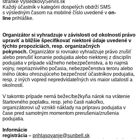
stránke VysledkovyServis.sk
Každý účastník v kategórii dospelých obdrží SMS
s výsledným časom na mobilné číslo uvedené v
on-
line
prihláške.
Organizátor si vyhradzuje v závislosti od okolností právo
upraviť a bližšie špecifikovať niektoré údaje uvedené v
týchto propozíciách, resp. organizačných
pokynoch.
Organizátor si rovnako vyhradzuje právo zrušiť
alebo prerušiť konanie podujatia alebo niektorej z disciplín
podujatia v prípade vážneho nebezpečenstva, a to najmä
vojny, nepriaznivého počasia, nebezpečenstva teroru alebo
iného útoku ohrozujúceho bezpečnosť účastníkov podujatia,
resp. z iných vopred nepredvídateľných vis maior udalostí a
okolností.
V takomto prípade nemá bežec/bežkyňa nárok na vrátenie
štartovného poplatku, resp. jeho časti nakoľko,
organizátorovi už vznikli náklady na prípravu podujatia v
čase pred samotným momentom prerušenia/zrušenia
podujatia.
Informácie
registrácia –
prihlasovanie@sunbell.sk