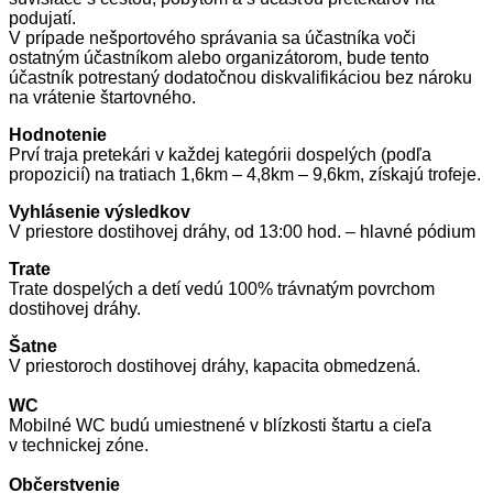
podujatí.
V prípade nešportového správania sa účastníka voči
ostatným účastníkom alebo organizátorom, bude tento
účastník potrestaný dodatočnou diskvalifikáciou bez nároku
na vrátenie štartovného.
Hodnotenie
Prví traja pretekári v každej kategórii dospelých (podľa
propozicií) na tratiach 1,6km – 4,8km – 9,6km, získajú trofeje.
Vyhlásenie výsledkov
V priestore dostihovej dráhy, od 13:00 hod. – hlavné pódium
Trate
Trate dospelých a detí vedú 100% trávnatým povrchom
dostihovej dráhy.
Šatne
V priestoroch dostihovej dráhy, kapacita obmedzená.
WC
Mobilné WC budú umiestnené v blízkosti štartu a cieľa
v technickej zóne.
Občerstvenie