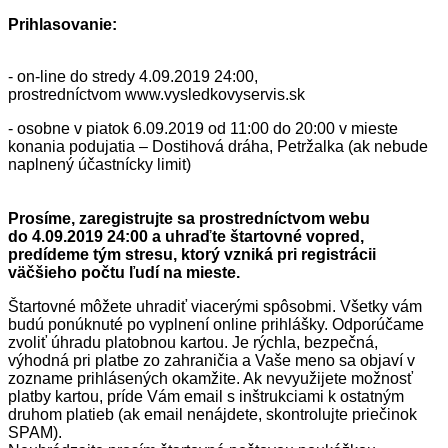
Prihlasovanie:
- on-line do stredy 4.09.2019 24:00,
prostredníctvom www.vysledkovyservis.sk
- osobne v piatok 6.09.2019 od 11:00 do 20:00 v mieste
konania podujatia – Dostihová dráha, Petržalka (ak nebude
naplnený účastnícky limit)
Prosíme, zaregistrujte sa prostredníctvom webu
do
4
.09.201
9
2
4
:00 a uhraďte štartovné vopred,
predídeme tým stresu, ktorý vzniká pri registrácii
väčšieho počtu ľudí
na mieste
.
Štartovné môžete uhradiť viacerými spôsobmi. Všetky vám
budú ponúknuté po vyplnení online prihlášky. Odporúčame
zvoliť úhradu platobnou kartou. Je rýchla, bezpečná,
výhodná pri platbe zo zahraničia a Vaše meno sa objaví v
zozname prihlásených okamžite. Ak nevyužijete možnosť
platby kartou, príde Vám email s inštrukciami k ostatným
druhom platieb (ak email nenájdete, skontrolujte priečinok
SPAM).