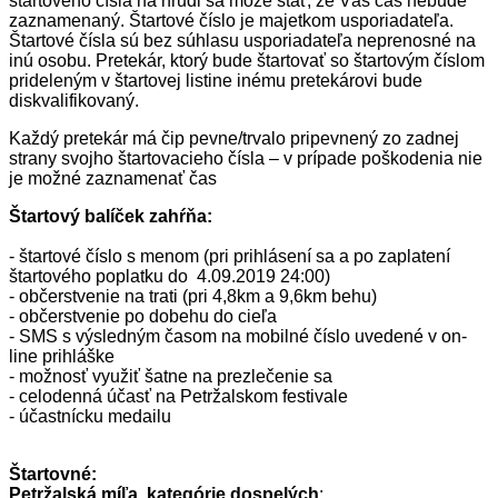
štartového čísla na hrudi sa môže stať, že Váš čas nebude
zaznamenaný. Štartové číslo je majetkom usporiadateľa.
Štartové čísla sú bez súhlasu usporiadateľa neprenosné na
inú osobu. Pretekár, ktorý bude štartovať so štartovým číslom
prideleným v štartovej listine inému pretekárovi bude
diskvalifikovaný.
Každý pretekár má čip pevne/trvalo pripevnený zo zadnej
strany svojho štartovacieho čísla – v prípade poškodenia nie
je možné zaznamenať čas
Štartový balíček zahŕňa:
- štartové číslo s menom (pri prihlásení sa a po zaplatení
štartového poplatku do 4.09.2019 24:00)
- občerstvenie na trati (pri 4,8km a 9,6km behu)
- občerstvenie po dobehu do cieľa
- SMS s výsledným časom na mobilné číslo uvedené v on-
line prihláške
- možnosť využiť šatne na prezlečenie sa
- celodenná účasť na Petržalskom festivale
- účastnícku medailu
Štartovné:
Petržalská míľa, kategórie dospelých
: