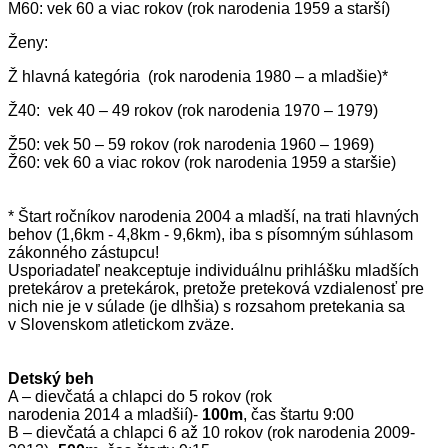
M60: vek 60 a viac rokov (rok narodenia 1959 a starší)
Ženy:
Ž hlavná kategória (rok narodenia 1980 – a mladšie)*
Ž40: vek 40 – 49 rokov (rok narodenia 1970 – 1979)
Ž50: vek 50 – 59 rokov (rok narodenia 1960 – 1969)
Ž60: vek 60 a viac rokov (rok narodenia 1959 a staršie)
* Štart ročníkov narodenia 2004 a mladší, na trati hlavných
behov (1,6km - 4,8km - 9,6km), iba s písomným súhlasom
zákonného zástupcu!
Usporiadateľ neakceptuje individuálnu prihlášku mladších
pretekárov a pretekárok, pretože preteková vzdialenosť pre
nich nie je v súlade (je dlhšia) s rozsahom pretekania sa
v Slovenskom atletickom zväze.
Detský beh
A – dievčatá a chlapci do 5 rokov (rok
narodenia 2014 a mladšií)-
100m
, čas štartu 9:00
B – dievčatá a chlapci 6 až 10 rokov (rok narodenia 2009-