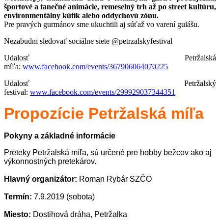
športové a tanečné animácie, remeselný trh až po street kultúru,
environmentálny kútik alebo oddychovú zónu.
Pre pravých gurmánov sme ukuchtili aj súťaž vo varení gulášu.
Nezabudni sledovať sociálne siete
@petrzalskyfestival
Udalosť Petržalská
míľa:
www.facebook.com/events/367906064070225
Udalosť Petržalský
festival:
www.facebook.com/events/299929037344351
Propozície
Petržalská míľa
Pokyny a základné informácie
Preteky Petržalská míľa, sú určené pre hobby bežcov ako aj
výkonnostných pretekárov.
Hlavný organizátor:
Roman Rybár SZČO
Termín:
7.9.2019 (sobota)
Miesto:
Dostihová dráha, Petržalka