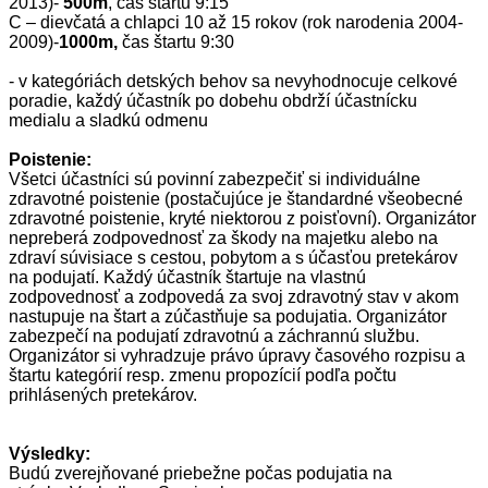
2013)-
500m
, čas štartu 9:15
C – dievčatá a chlapci 10 až 15 rokov (rok narodenia 2004-
2009)-
1000m,
čas štartu 9:30
- v kategóriách detských behov sa nevyhodnocuje celkové
poradie, každý účastník po dobehu obdrží účastnícku
medialu a sladkú odmenu
Poistenie:
Všetci účastníci sú povinní zabezpečiť si individuálne
zdravotné poistenie (postačujúce je štandardné všeobecné
zdravotné poistenie, kryté niektorou z poisťovní). Organizátor
nepreberá zodpovednosť za škody na majetku alebo na
zdraví súvisiace s cestou, pobytom a s účasťou pretekárov
na podujatí. Každý účastník štartuje na vlastnú
zodpovednosť a zodpovedá za svoj zdravotný stav v akom
nastupuje na štart a zúčastňuje sa podujatia. Organizátor
zabezpečí na podujatí zdravotnú a záchrannú službu.
Organizátor si vyhradzuje právo úpravy časového rozpisu a
štartu kategórií resp. zmenu propozícií podľa počtu
prihlásených pretekárov.
Výsledky:
Budú zverejňované priebežne počas podujatia na