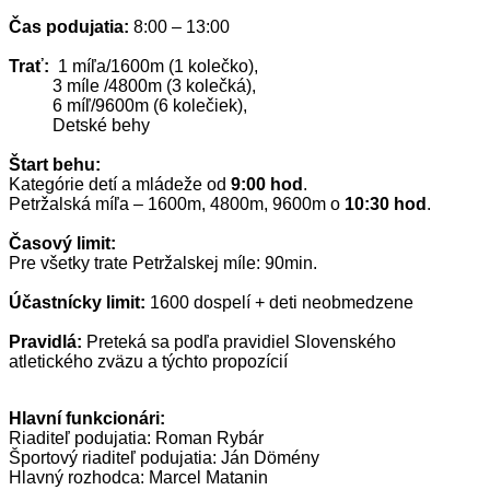
Čas podujatia:
8:00 – 13:00
Trať:
1 míľa/1600m (1 kolečko),
3 míle /4800m (3 kolečká),
6 míľ/9600m (6 kolečiek),
Detské behy
Štart behu:
Kategórie detí a mládeže od
9:00
hod
.
Petržalská míľa – 1600m, 4800m, 9600m o
10:30 hod
.
Časový limit:
Pre všetky trate Petržalskej míle: 90min.
Účastnícky limit:
1600 dospelí + deti neobmedzene
Pravidlá:
Preteká sa podľa pravidiel Slovenského
atletického zväzu a týchto propozícií
Hlavní funkcionári:
Riaditeľ podujatia: Roman Rybár
Športový riaditeľ podujatia: Ján Dömény
Hlavný rozhodca: Marcel Matanin