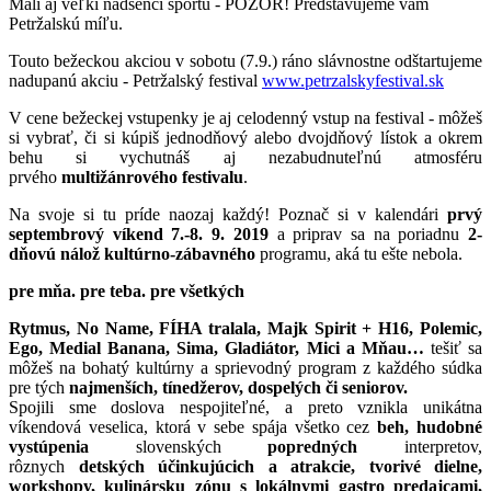
Malí aj veľkí nadšenci športu - POZOR! Predstavujeme vám
Petržalskú míľu.
Touto bežeckou akciou v sobotu (7.9.) ráno slávnostne odštartujeme
nadupanú akciu - Petržalský festival
www.petrzalskyfestival.sk
V cene bežeckej vstupenky je aj celodenný vstup na festival - môžeš
si vybrať, či si kúpiš jednodňový alebo dvojdňový lístok a okrem
behu si vychutnáš aj nezabudnuteľnú atmosféru
prvého
multižánrového festivalu
.
Na svoje si tu príde naozaj každý! Poznač si v kalendári
prvý
septembrový víkend 7.-8. 9. 2019
a priprav sa na poriadnu
2-
dňovú nálož kultúrno-zábavného
programu, aká tu ešte nebola.
pre mňa. pre teba. pre všetkých
Rytmus, No Name, FÍHA tralala, Majk Spirit + H16, Polemic,
Ego, Medial Banana, Sima, Gladiátor, Mici a Mňau…
tešiť sa
môžeš na bohatý kultúrny a sprievodný program z každého súdka
pre tých
najmenších, tínedžerov, dospelých či seniorov.
Spojili sme doslova nespojiteľné, a preto vznikla unikátna
víkendová veselica, ktorá v sebe spája všetko cez
beh
,
hudobné
vystúpenia
slovenských
popredných
interpretov,
rôznych
detských účinkujúcich a atrakcie, tvorivé dielne,
workshopy, kulinársku zónu s lokálnymi gastro predajcami,