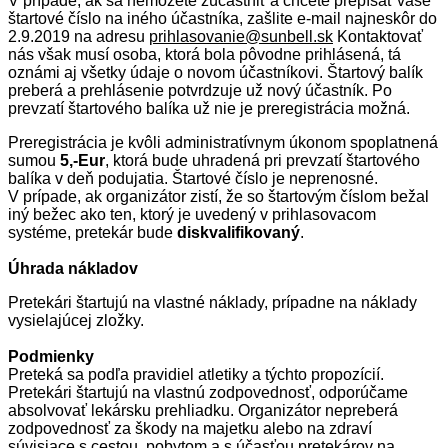
V prípade, ak sa nemôžete zúčastniť a chcete prepísať vaše
štartové číslo na iného účastníka, zašlite e-mail najneskôr do
2.9.2019 na adresu
prihlasovanie@sunbell.sk
Kontaktovať
nás však musí osoba, ktorá bola pôvodne prihlásená, tá
oznámi aj všetky údaje o novom účastníkovi. Štartový balík
preberá a prehlásenie potvrdzuje už nový účastník. Po
prevzatí štartového balíka už nie je preregistrácia možná.
Preregistrácia je kvôli administratívnym úkonom spoplatnená
sumou
5,-Eur
, ktorá bude uhradená pri prevzatí štartového
balíka v deň podujatia. Štartové číslo je neprenosné.
V prípade, ak organizátor zistí, že so štartovým číslom bežal
iný bežec ako ten, ktorý je uvedený v prihlasovacom
systéme, pretekár bude
diskvalifikovaný
.
Úhrada nákladov
Pretekári štartujú na vlastné náklady, prípadne na náklady
vysielajúcej zložky.
Podmienky
Preteká sa podľa pravidiel atletiky a týchto propozícií.
Pretekári štartujú na vlastnú zodpovednosť, odporúčame
absolvovať lekársku prehliadku. Organizátor nepreberá
zodpovednosť za škody na majetku alebo na zdraví
súvisiace s cestou, pobytom a s účasťou pretekárov na