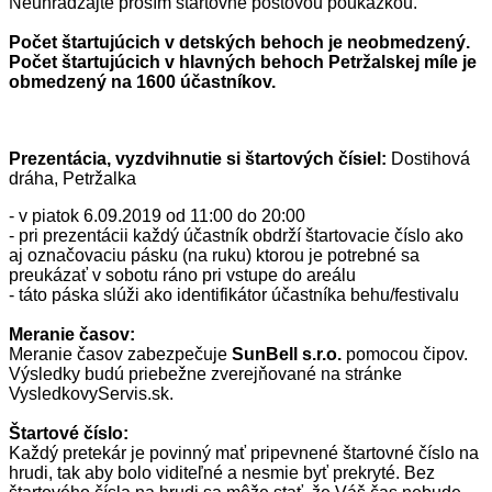
Neuhrádzajte prosím štartovné poštovou poukážkou.
Počet štartujúcich v detských behoch je neobmedzený.
Počet štartujúcich v hlavných behoch Petržalskej míle je
obmedzený na 1600 účastníkov.
Prezentácia, vyzdvihnutie si štartových čísiel:
Dostihová
dráha, Petržalka
- v piatok 6.09.2019 od 11:00 do 20:00
- pri prezentácii každý účastník obdrží štartovacie číslo ako
aj označovaciu pásku (na ruku) ktorou je potrebné sa
preukázať v sobotu ráno pri vstupe do areálu
- táto páska slúži ako identifikátor účastníka behu/festivalu
Meranie časov:
Meranie časov zabezpečuje
SunBell s.r.o.
pomocou čipov.
Výsledky budú priebežne zverejňované na stránke
VysledkovyServis.sk.
Štartové číslo:
Každý pretekár je povinný mať pripevnené štartovné číslo na
hrudi, tak aby bolo viditeľné a nesmie byť prekryté. Bez