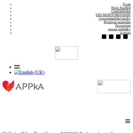
O nás
Prečo SunBell
ČASOMIERA
GPS MONITOROVANIE
Usporiadateľské služby
Prenájom materiálu
Propagácia
zmena prihlášky
kontakt
≡