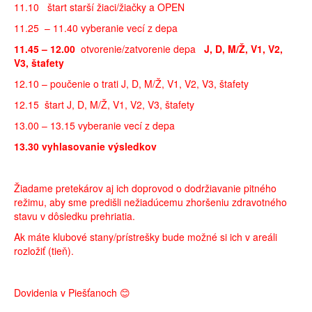
11.10 štart starší žiaci/žiačky a OPEN
11.25 – 11.40 vyberanie vecí z depa
11.45 – 12.00
otvorenie/zatvorenie depa
J, D, M/Ž, V1, V2,
V3, štafety
12.10 – poučenie o trati J, D, M/Ž, V1, V2, V3, štafety
12.15 štart J, D, M/Ž, V1, V2, V3, štafety
13.00 – 13.15 vyberanie vecí z depa
13.30 vyhlasovanie výsledkov
Žiadame pretekárov aj ich doprovod o dodržiavanie pitného
režimu, aby sme predišli nežiadúcemu zhoršeniu zdravotného
stavu v dôsledku prehriatia.
Ak máte klubové stany/prístrešky bude možné si ich v areáli
rozložiť (tieň).
Dovidenia v Piešťanoch 😊