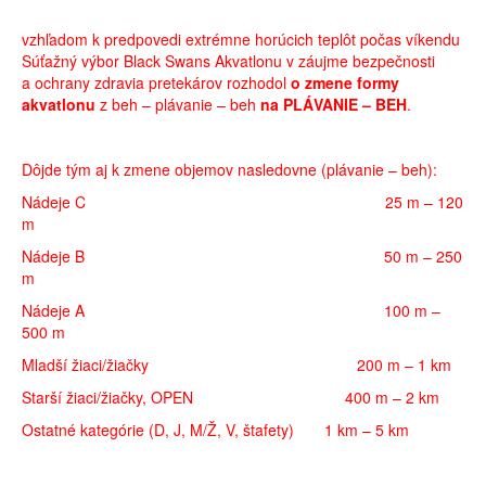
vzhľadom k predpovedi extrémne horúcich teplôt počas víkendu
Súťažný výbor Black Swans Akvatlonu v záujme bezpečnosti
a ochrany zdravia pretekárov rozhodol
o zmene
formy
akvatlonu
z beh – plávanie – beh
na
PLÁVANIE – BEH
.
Dôjde tým aj k zmene objemov nasledovne (plávanie – beh):
Nádeje C 25 m – 120
m
Nádeje B 50 m – 250
m
Nádeje A 100 m –
500 m
Mladší žiaci/žiačky 200 m – 1 km
Starší žiaci/žiačky, OPEN 400 m – 2 km
Ostatné kategórie (D, J, M/Ž, V, štafety) 1 km – 5 km