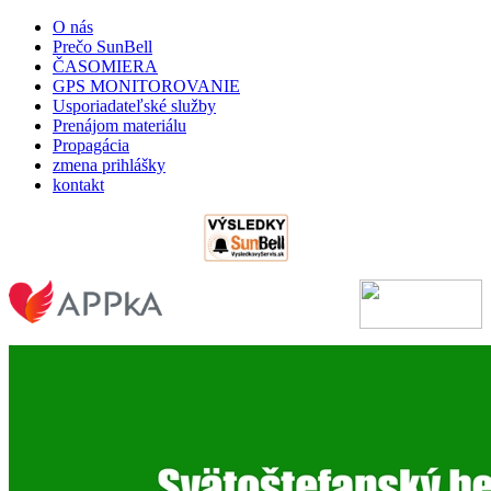
O nás
Prečo SunBell
ČASOMIERA
GPS MONITOROVANIE
Usporiadateľské služby
Prenájom materiálu
Propagácia
zmena prihlášky
kontakt