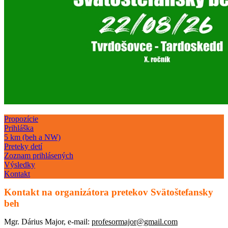
Propozície
Prihláška
5 km (beh a NW)
Preteky detí
Zoznam prihlásených
Výsledky
Kontakt
Kontakt na organizátora pretekov Svätoštefansky
beh
Mgr. Dárius Major, e-mail:
profesormajor@gmail.com