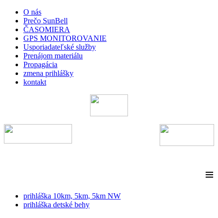
O nás
Prečo SunBell
ČASOMIERA
GPS MONITOROVANIE
Usporiadateľské služby
Prenájom materiálu
Propagácia
zmena prihlášky
kontakt
≡
prihláška 10km, 5km, 5km NW
prihláška detské behy