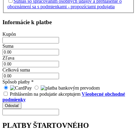
Súhlas so spracovaním osobných údajov a prehlásenie o
oboznámení sa s podmienkami - propozíciami podujatia
Informácie k platbe
Kupón
Suma
Zľava
Celková suma
Spôsob platby
*
Prihlásením na podujatie akceptujem
Všeobecné obchodné
podmienky
PLATBY ŠTARTOVNÉHO