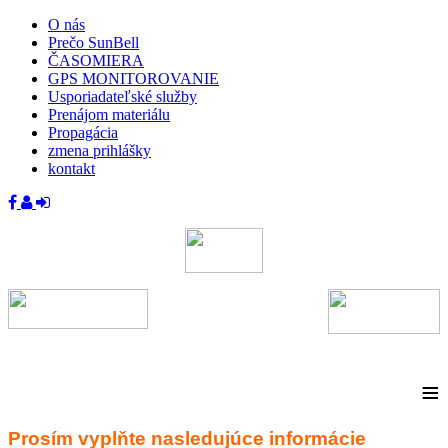
O nás
Prečo SunBell
ČASOMIERA
GPS MONITOROVANIE
Usporiadateľské služby
Prenájom materiálu
Propagácia
zmena prihlášky
kontakt
≡
Prosím vyplňte nasledujúce informácie