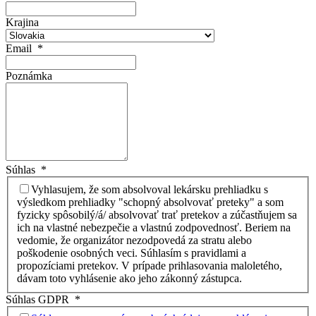
Krajina
Email
*
Poznámka
Súhlas
*
Vyhlasujem, že som absolvoval lekársku prehliadku s
výsledkom prehliadky "schopný absolvovať preteky" a som
fyzicky spôsobilý/á/ absolvovať trať pretekov a zúčastňujem sa
ich na vlastné nebezpečie a vlastnú zodpovednosť. Beriem na
vedomie, že organizátor nezodpovedá za stratu alebo
poškodenie osobných veci. Súhlasím s pravidlami a
propozíciami pretekov. V prípade prihlasovania maloletého,
dávam toto vyhlásenie ako jeho zákonný zástupca.
Súhlas GDPR
*