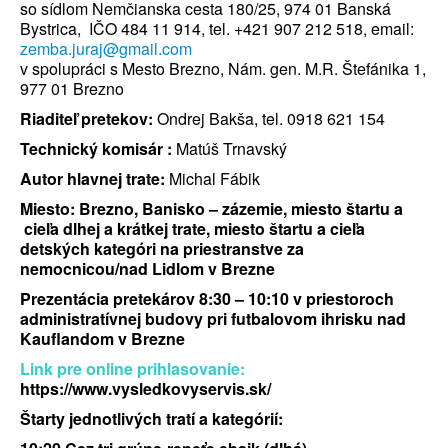
so sídlom Nemčianska cesta 180/25, 974 01 Banská
Bystrica, IČO 484 11 914, tel. +421 907 212 518, email:
zemba.juraj@gmail.com
v spolupráci s Mesto Brezno, Nám. gen. M.R. Štefánika 1,
977 01 Brezno
Riaditeľ pretekov:
Ondrej Bakša, tel. 0918 621 154
Technický komisár :
Matúš Trnavský
Autor hlavnej trate:
Michal Fábik
Miesto: Brezno, Banisko – zázemie, miesto štartu a
cieľa dlhej a krátkej trate, miesto štartu a cieľa
detských kategóri na priestranstve za
nemocnicou/nad Lidlom v Brezne
Prezentácia pretekárov 8:30 – 10:10 v priestoroch
administratívnej budovy pri futbalovom ihrisku nad
Kauflandom v Brezne
Link pre online prihlasovanie:
https://www.vysledkovyservis.sk/
Štarty jednotlivých tratí a kategórií: