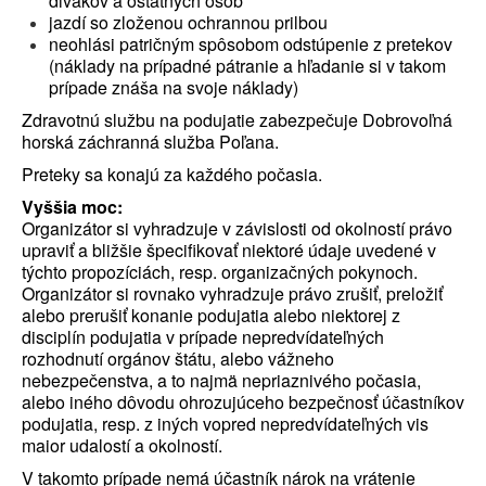
divákov a ostatných osôb
jazdí so zloženou ochrannou prilbou
neohlási patričným spôsobom odstúpenie z pretekov
(náklady na prípadné pátranie a hľadanie si v takom
prípade znáša na svoje náklady)
Zdravotnú službu na podujatie zabezpečuje Dobrovoľná
horská záchranná služba Poľana.
Preteky sa konajú za každého počasia.
Vyššia moc:
Organizátor si vyhradzuje v závislosti od okolností právo
upraviť a bližšie špecifikovať niektoré údaje uvedené v
týchto propozíciách, resp. organizačných pokynoch.
Organizátor si rovnako vyhradzuje právo zrušiť, preložiť
alebo prerušiť konanie podujatia alebo niektorej z
disciplín podujatia v prípade nepredvídateľných
rozhodnutí orgánov štátu, alebo vážneho
nebezpečenstva, a to najmä nepriaznivého počasia,
alebo iného dôvodu ohrozujúceho bezpečnosť účastníkov
podujatia, resp. z iných vopred nepredvídateľných vis
maior udalostí a okolností.
V takomto prípade nemá účastník nárok na vrátenie