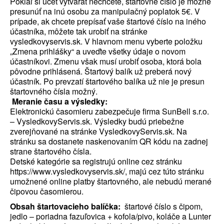
Pokiaľ si účet vytvárať nechcete, štartovné číslo je možné
presunúť na inú osobu za manipulačný poplatok 5€. V
prípade, ak chcete prepísať vaše štartové číslo na iného
účastníka, môžete tak urobiť na stránke
vysledkovyservis.sk. V hlavnom menu vyberte položku
„Zmena prihlášky“
a uveďte všetky údaje o novom
účastníkovi. Zmenu však musí urobiť osoba, ktorá bola
pôvodne prihlásená. Štartový balík už preberá nový
účastník. Po prevzatí štartového balíka už nie je presun
štartovného čísla možný.
Meranie času a výsledky:
Elektronickú časomieru zabezpečuje firma SunBell s.r.o.
– VysledkovyServis.sk. Výsledky budú priebežne
zverejňované na stránke VysledkovyServis.sk. Na
stránku sa dostanete naskenovaním QR kódu na zadnej
strane štartového čísla.
Detské kategórie sa registrujú online cez stránku
https://www.vysledkovyservis.sk/, majú cez túto stránku
umožnené online platby štartovného, ale nebudú merané
čipovou časomierou.
Obsah štartovacieho balíčka:
štartové číslo s čipom,
jedlo – poriadna fazuľovica + kofola/pivo, koláče a Lunter