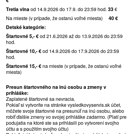
€
Tretia vlna
od 14.9.2026 do 17.9. do 23:59 hod.
33
€
Na mieste (v prípade, že ostanú voľné miesta)
40 €
Detské kategórie:
Štartovné 5,- €
od 21.6.2026 až do 13.9.2026 do 23:59
hod.
Štartovné 10,- €
od 14.9.2026 do 17.9.2026 do 23:59
hod.
Štartovné 15,- €
na mieste (v prípade, že ostanú voľné
miesta)
Presun štartovného na inú osobu a zmeny v
prihláške:
Zaplatené štartovné sa nevracia.
Pokiaľ si vytvoríte na stránke vysledkovyservis.sk účet,
môžete svoje štartovné na presunúť na inú osobu, alebo
robiť ďalšie zmeny vo svojej prihláške zadarmo. (Platí pre
podujatia na ktoré ste sa prihlásili po vytvorení svojho
účtu a s použitím svojho účtu)