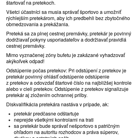
štartovať na pretekoch.
Všetci účastníci sa musia správať športovo a umožniť
rýchlejším pretekárom, aby ich predbehli bez zbytočného
obmedzovania a prekážania.
Preteká sa za plnej cestnej premávky, pretekár je povinný
dodržiavať pokyny usporiadateľov a dodržiavať pravidlá
cestnej premávky.
Mimo vyznačenej zóny bufetu je zakázané vyhadzovať
akýkoľvek odpad!
Odstúpenie počas pretekov: Pri odstúpení z pretekov je
pretekár povinný ohlásiť odstúpenie odstúpenie
z pretekov a odovzdať štartové číslo na najbližšej kontrole
alebo v cieli pretekov. Odstúpenie z pretekov signalizuje
pretekár aj zložením ochrannej prilby.
Diskvalifikácia pretekára nastáva v prípade, ak:
pretekár predčasne odštartuje
neprejde všetkými kontrolami na trati
sa pretekár bude správať nešportovo s patričným
ohľadom na autoritu rozhodcov a práva súperov,