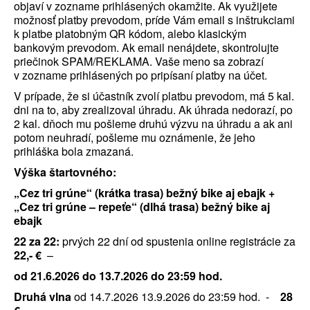
objaví v zozname prihlásených okamžite. Ak využijete
možnosť platby prevodom, príde Vám email s inštrukciami
k platbe platobným QR kódom, alebo klasickým
bankovým prevodom. Ak email nenájdete, skontrolujte
priečinok SPAM/REKLAMA. Vaše meno sa zobrazí
v zozname prihlásených po pripísaní platby na účet.
V prípade, že si účastník zvolí platbu prevodom, má 5 kal.
dni na to, aby zrealizoval úhradu. Ak úhrada nedorazí, po
2 kal. dňoch mu pošleme druhú výzvu na úhradu a ak ani
potom neuhradí, pošleme mu oznámenie, že jeho
prihláška bola zmazaná.
Výška štartovného:
„Cez tri grúne“ (krátka trasa) bežný bike aj ebajk +
„Cez tri grúne – repeťe“ (dlhá trasa) bežný bike aj
ebajk
22 za 22:
prvých 22 dní od spustenia online registrácie za
22,- €
–
od 21.6.2026 do 13.7.2026 do 23:59 hod.
Druhá vlna
od 14.7.2026 13.9.2026 do 23:59 hod. -
28