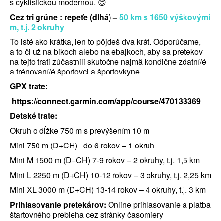
s cyklistickou modernou. 😊
Cez tri grúne : repeťe (dlhá) –
50 km s 1650 výškovými
m, t.j. 2 okruhy
To isté ako krátka, len to pôjdeš dva krát. Odporúčame,
a to či už na bikoch alebo na ebajkoch, aby sa pretekov
na tejto trati zúčastnili skutočne najmä kondične zdatní/é
a trénovaní/é športovci a športovkyne.
GPX trate:
https://connect.garmin.com/app/course/470133369
Detské trate:
Okruh o dĺžke 750 m s prevýšením 10 m
Mini 750 m (D+CH) do 6 rokov – 1 okruh
Mini M 1500 m (D+CH) 7-9 rokov – 2 okruhy, t.j. 1,5 km
Mini L 2250 m (D+CH) 10-12 rokov – 3 okruhy, t.j. 2,25 km
Mini XL 3000 m (D+CH) 13-14 rokov – 4 okruhy, t.j. 3 km
Prihlasovanie pretekárov:
Online prihlasovanie a platba
štartovného prebieha cez stránky časomiery