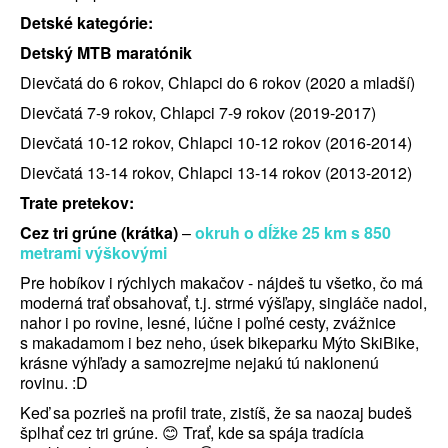
Detské kategórie:
Detský MTB maratónik
Dievčatá do 6 rokov, Chlapci do 6 rokov (2020 a mladší)
Dievčatá 7-9 rokov, Chlapci 7-9 rokov (2019-2017)
Dievčatá 10-12 rokov, Chlapci 10-12 rokov (2016-2014)
Dievčatá 13-14 rokov, Chlapci 13-14 rokov (2013-2012)
Trate pretekov:
Cez tri grúne (krátka)
–
okruh o dĺžke 25 km s 850
metrami výškovými
Pre hobíkov i rýchlych makačov - nájdeš tu všetko, čo má
moderná trať obsahovať, t.j. strmé výšľapy, singláče nadol,
nahor i po rovine, lesné, lúčne i poľné cesty, zvážnice
s makadamom i bez neho, úsek bikeparku Mýto SkiBike,
krásne výhľady a samozrejme nejakú tú naklonenú
rovinu. :D
Keď sa pozrieš na profil trate, zistíš, že sa naozaj budeš
šplhať cez tri grúne. 😊 Trať, kde sa spája tradícia