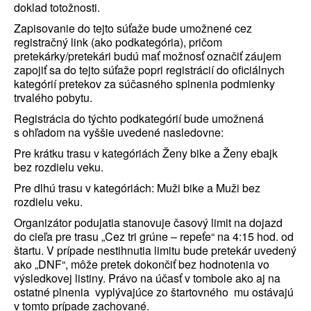
doklad totožnosti.
Zapisovanie do tejto súťaže bude umožnené cez
registračný link (ako podkategória), pričom
pretekárky/pretekári budú mať možnosť označiť záujem
zapojiť sa do tejto súťaže popri registrácií do oficiálnych
kategórií pretekov za súčasného splnenia podmienky
trvalého pobytu.
Registrácia do týchto podkategórií bude umožnená
s ohľadom na vyššie uvedené nasledovne:
Pre krátku trasu v kategóriách Ženy bike a Ženy ebajk
bez rozdielu veku.
Pre dlhú trasu v kategóriách: Muži bike a Muži bez
rozdielu veku.
Organizátor podujatia stanovuje časový limit na dojazd
do cieľa pre trasu „Cez tri grúne – repeťe“ na 4:15 hod. od
štartu. V prípade nestihnutia limitu bude pretekár uvedený
ako „DNF“, môže pretek dokončiť bez hodnotenia vo
výsledkovej listiny. Právo na účasť v tombole ako aj na
ostatné plnenia vyplývajúce zo štartovného mu ostávajú
v tomto prípade zachované.