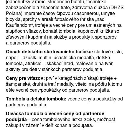
jednohubky v rámci studeného bufetu, technické
zabezpečenie a značenie trate, zdravotná služba (DHZS
Poľana), meranie časov čipovou časomierou, umytie
bicykla, sprchy v areáli futbalového ihriska „nad
Kauflandom“, trofeje a vecné ceny pre umiestnených na
stupňoch víťazov, bohatá tombola, kupónová knižka so
zľavovými kupónmi na služby a produkty k sponzorov
a partnerov podujatia.
Obsah detského štartovacieho balíčka:
štartové číslo,
nápoj – džúsik, muffin, účastnícka medaila, detská
tombola, atrakcie – skákací hrad, maľovanie na tvár,
aktivity pre deti v stánkoch partnerov podujatia.
Ceny pre víťazov:
prví v kategóriách získajú trofeje +
šampanské, druhí a tretí medaily, všetci na pódiu k tomu
ešte vecné ceny/poukážky od partnerov podujatia.
Tombola a detská tombola:
vecné ceny a poukážky od
partnerov podujatia.
Divácka tombola o vecné ceny od partnerov
podujatia
– cena tombolového lístka 2€/ks, možnosť
zakúpiť v zázemí v deň konania podujatia.