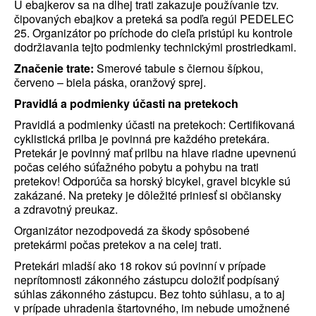
U ebajkerov sa na dlhej trati zakazuje používanie tzv.
čipovaných ebajkov a preteká sa podľa regúl PEDELEC
25. Organizátor po príchode do cieľa pristúpi ku kontrole
dodržiavania tejto podmienky technickými prostriedkami.
Značenie trate:
Smerové tabule s čiernou šípkou,
červeno – biela páska, oranžový sprej.
Pravidlá a podmienky účasti na pretekoch
Pravidlá a podmienky účasti na pretekoch: Certifikovaná
cyklistická prilba je povinná pre každého pretekára.
Pretekár je povinný mať prilbu na hlave riadne upevnenú
počas celého súťažného pobytu a pohybu na trati
pretekov! Odporúča sa horský bicykel, gravel bicykle sú
zakázané. Na preteky je dôležité priniesť si občiansky
a zdravotný preukaz.
Organizátor nezodpovedá za škody spôsobené
pretekármi počas pretekov a na celej trati.
Pretekári mladší ako 18 rokov sú povinní v prípade
neprítomnosti zákonného zástupcu doložiť podpísaný
súhlas zákonného zástupcu. Bez tohto súhlasu, a to aj
v prípade uhradenia štartovného, im nebude umožnené