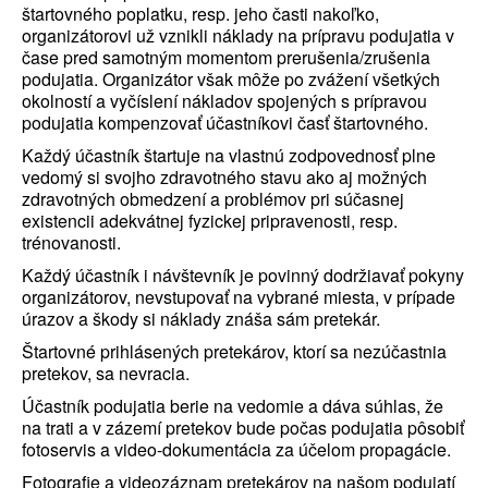
štartovného poplatku, resp. jeho časti nakoľko,
organizátorovi už vznikli náklady na prípravu podujatia v
čase pred samotným momentom prerušenia/zrušenia
podujatia. Organizátor však môže po zvážení všetkých
okolností a vyčíslení nákladov spojených s prípravou
podujatia kompenzovať účastníkovi časť štartovného.
Každý účastník štartuje na vlastnú zodpovednosť plne
vedomý si svojho zdravotného stavu ako aj možných
zdravotných obmedzení a problémov pri súčasnej
existencii adekvátnej fyzickej pripravenosti, resp.
trénovanosti.
Každý účastník i návštevník je povinný dodržiavať pokyny
organizátorov, nevstupovať na vybrané miesta, v prípade
úrazov a škody si náklady znáša sám pretekár.
Štartovné prihlásených pretekárov, ktorí sa nezúčastnia
pretekov, sa nevracia.
Účastník podujatia berie na vedomie a dáva súhlas, že
na trati a v zázemí pretekov bude počas podujatia pôsobiť
fotoservis a video-dokumentácia za účelom propagácie.
Fotografie a videozáznam pretekárov na našom podujatí