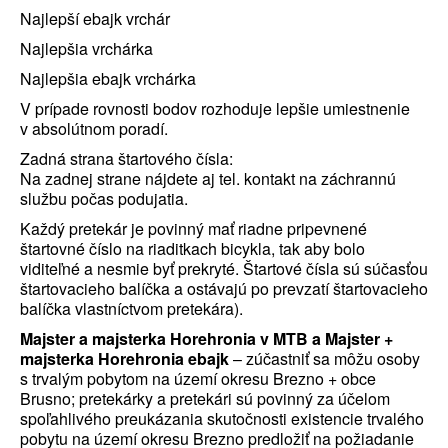
Najlepší ebajk vrchár
Najlepšia vrchárka
Najlepšia ebajk vrchárka
V prípade rovnosti bodov rozhoduje lepšie umiestnenie
v absolútnom poradí.
Zadná strana štartového čísla:
Na zadnej strane nájdete aj tel. kontakt na záchrannú
službu počas podujatia.
Každý pretekár je povinný mať riadne pripevnené
štartovné číslo na riaditkach bicykla, tak aby bolo
viditeľné a nesmie byť prekryté. Štartové čísla sú súčasťou
štartovacieho balíčka a ostávajú po prevzatí štartovacieho
balíčka vlastníctvom pretekára).
Majster a majsterka Horehronia v MTB a Majster +
majsterka Horehronia ebajk
– zúčastniť sa môžu osoby
s trvalým pobytom na území okresu Brezno + obce
Brusno; pretekárky a pretekári sú povinný za účelom
spoľahlivého preukázania skutočnosti existencie trvalého
pobytu na území okresu Brezno predložiť na požiadanie