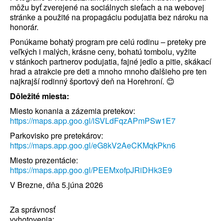
môžu byť zverejené na sociálnych sieťach a na webovej
stránke a použité na propagáciu podujatia bez nároku na
honorár.
Ponúkame bohatý program pre celú rodinu – preteky pre
veľkých i malých, krásne ceny, bohatú tombolu, vyžite
v stánkoch partnerov podujatia, fajné jedlo a pitie, skákací
hrad a atrakcie pre deti a mnoho mnoho ďalšieho pre ten
najkrajší rodinný športový deň na Horehroní. 😊
Dôležité miesta:
Miesto konania a zázemia pretekov:
https://maps.app.goo.gl/iSVLdFqzAPmPSw1E7
Parkovisko pre pretekárov:
https://maps.app.goo.gl/eG8kV2AeCKMqkPkn6
Miesto prezentácie:
https://maps.app.goo.gl/PEEMxofpJRiDHk3E9
V Brezne, dňa 5.júna 2026
Za správnosť
vyhotove