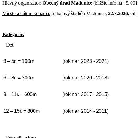
Hlavný organizátor:
Obecný úrad Madunice
(bližšie info na t.č. 0
Miesto a dátum konania:
futbalový štadión Madunice,
22.8.2026, od 
Kategórie:
Deti
3 – 5r. = 100m
(rok nar. 2023 - 2021)
6 – 8r. = 300m
(rok nar. 2020 - 2018)
9 – 11r. = 600m
(rok nar. 2017 - 2015)
12 – 15r. = 800m
(rok nar. 2014 - 2011)
Dospelí
- 6km: