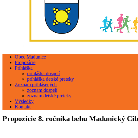
Obec Madunice
Propozície
Prihláška
prihláška dospelí
prihláška detské preteky
Zoznam prihlásených
zoznam dospelí
zoznam detské preteky
Výsledky
Kontakt
Propozície 8. ročníka behu
Madunický Cib