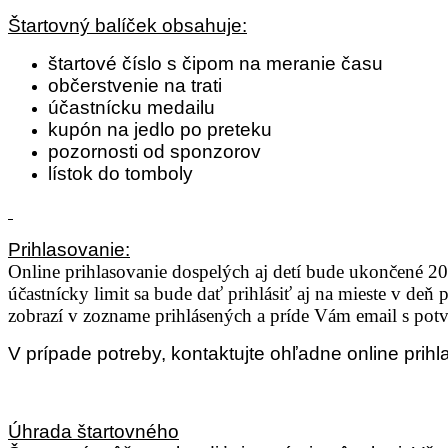
Štartovný balíček obsahuje:
štartové číslo s čipom na meranie času
občerstvenie na trati
účastnícku medailu
kupón na jedlo po preteku
pozornosti od sponzorov
lístok do tomboly
Prihlasovanie:
Online prihlasovanie dospelých aj detí bude ukončené 2
účastnícky limit sa bude dať prihlásiť aj na mieste v de
zobrazí v zozname prihlásených a príde Vám email s potvr
V prípade potreby, kontaktujte ohľadne online pri
Úhrada štartovného