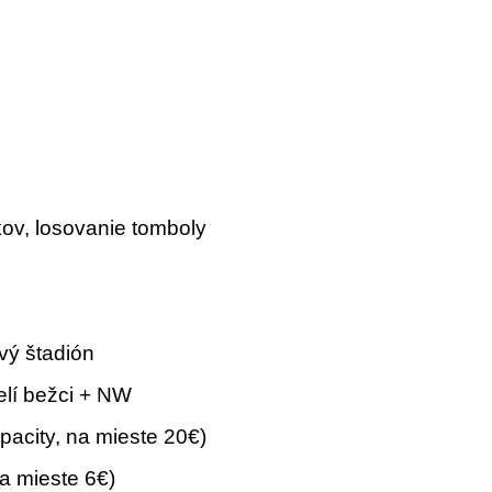
ov, losovanie tomboly
ový štadión
elí bežci + NW
pacity, na mieste 20€)
 na mieste 6€)