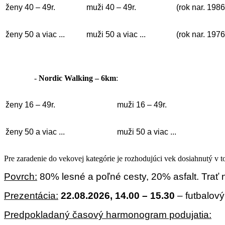
ženy 40 – 49r.
muži 40 – 49r.
(rok nar. 198
ženy 50 a viac ...
muži 50 a viac ...
(rok nar. 1976
-
Nordic Walking
– 6km
:
ženy 16 – 49r.
muži 16 – 49r.
ženy 50 a viac ...
muži 50 a viac ...
Pre zaradenie do vekovej kategórie je rozhodujúci vek dosiahnutý v 
Povrch:
80% lesné a poľné cesty, 20% asfalt. Trať ni
Prezentácia:
22.08.2026, 14.00 – 15.30
– futbalov
Predpokladaný časový harmonogram podujatia: