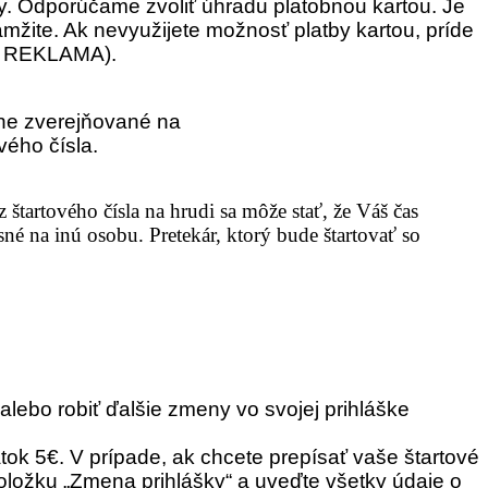
y. Odporúčame zvoliť úhradu platobnou kartou. Je
žite. Ak nevyužijete možnosť platby kartou, príde
 a REKLAMA).
žne zverejňované na
ého čísla.
 štartového čísla na hrudi sa môže stať, že Váš čas
né na inú osobu. Pretekár, ktorý bude štartovať so
alebo robiť ďalšie zmeny vo svojej prihláške
tok 5€. V prípade, ak chcete prepísať vaše štartové
ložku „Zmena prihlášky“ a uveďte všetky údaje o