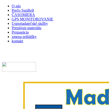
O nás
Prečo SunBell
ČASOMIERA
GPS MONITOROVANIE
Usporiadateľské služby
Prenájom materiálu
Propagácia
zmena prihlášky
kontakt