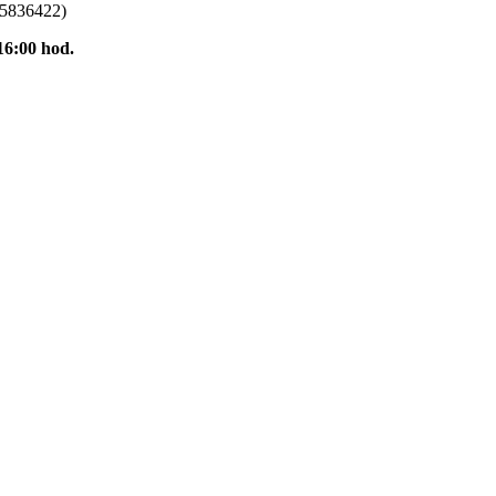
915836422)
16:00 hod.