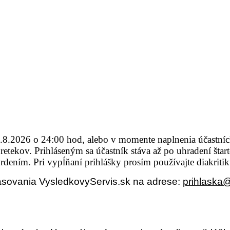
0.8.2026 o 24:00 hod, alebo v momente naplnenia účastní
ň pretekov. Prihláseným sa účastník stáva až po uhradení š
dením. Pri vypĺňaní prihlášky prosím používajte diakritik
hlasovania VysledkovyServis.sk na adrese:
prihlaska