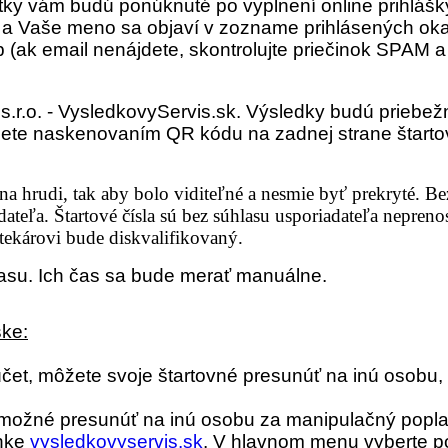
tky vám budú ponúknuté po vyplnení online prihlášk
a a Vaše meno sa objaví v zozname prihlásených okam
b (ak email nenájdete, skontrolujte priečinok SPAM
s.r.o. - VysledkovyServis.sk. Výsledky budú priebe
nete naskenovaním QR kódu na zadnej strane štartov
a hrudi, tak aby bolo viditeľné a nesmie byť prekryté. Bez
teľa. Štartové čísla sú bez súhlasu usporiadateľa neprenos
etekárovi bude diskvalifikovaný.
času. Ich čas sa bude merať manuálne.
ške:
čet, môžete svoje štartovné presunúť na inú osobu, 
je možné presunúť na inú osobu za manipulačný popla
ánke
vysledkovyservis.sk
. V hlavnom menu vyberte po