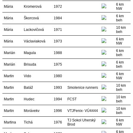
6 km
Mária
Kromerová
1972
NW
6 km
Mária
Škorcová
1984
beh
10 km
Mária
Lackovičová
1971
beh
6 km
Mária
Václaviaková
1973
NW
6 km
Marián
Magula
1988
beh
6 km
Marián
Brisuda
1975
beh
6 km
Martin
Vido
1980
NW
10 km
Martin
Baláž
1993
Smolenice runners
beh
10 km
Martin
Hudec
1994
FCST
beh
10 km
Martin
Morávekv
1996
VTJFenix- VÚ4444
beh
TJ Sokol Uherský
6 km
Martina
Tichá
1976
Brod
NW
6 km