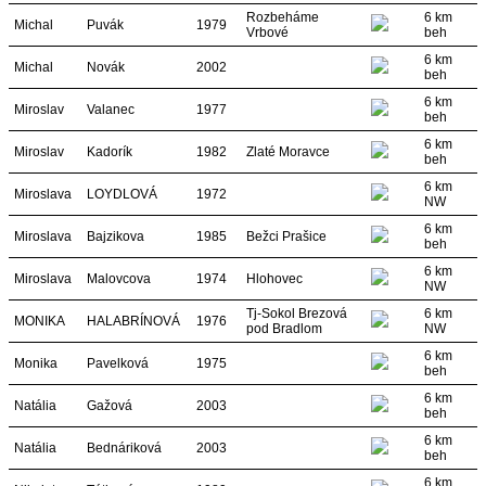
Rozbeháme
6 km
Michal
Puvák
1979
Vrbové
beh
6 km
Michal
Novák
2002
beh
6 km
Miroslav
Valanec
1977
beh
6 km
Miroslav
Kadorík
1982
Zlaté Moravce
beh
6 km
Miroslava
LOYDLOVÁ
1972
NW
6 km
Miroslava
Bajzikova
1985
Bežci Prašice
beh
6 km
Miroslava
Malovcova
1974
Hlohovec
NW
Tj-Sokol Brezová
6 km
MONIKA
HALABRÍNOVÁ
1976
pod Bradlom
NW
6 km
Monika
Pavelková
1975
beh
6 km
Natália
Gažová
2003
beh
6 km
Natália
Bednáriková
2003
beh
6 km