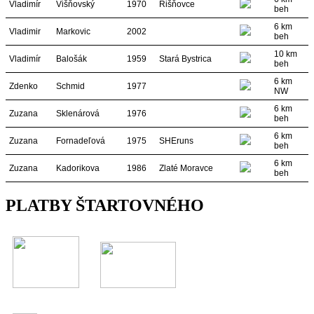
Vladimír
Višňovský
1970
Rišňovce
beh
6 km
Vladimir
Markovic
2002
beh
10 km
Vladimír
Balošák
1959
Stará Bystrica
beh
6 km
Zdenko
Schmid
1977
NW
6 km
Zuzana
Sklenárová
1976
beh
6 km
Zuzana
Fornadeľová
1975
SHEruns
beh
6 km
Zuzana
Kadorikova
1986
Zlaté Moravce
beh
PLATBY ŠTARTOVNÉHO