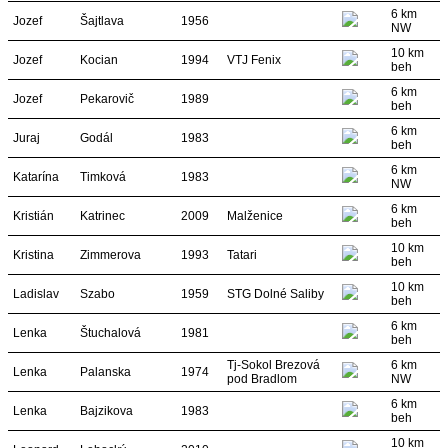
6 km
Jozef
Šajtlava
1956
NW
10 km
Jozef
Kocian
1994
VTJ Fenix
beh
6 km
Jozef
Pekarovič
1989
beh
6 km
Juraj
Godál
1983
beh
6 km
Katarína
Timková
1983
NW
6 km
Kristián
Katrinec
2009
Malženice
beh
10 km
Kristina
Zimmerova
1993
Tatari
beh
10 km
Ladislav
Szabo
1959
STG Dolné Saliby
beh
6 km
Lenka
Štuchalová
1981
beh
Tj-Sokol Brezová
6 km
Lenka
Palanska
1974
pod Bradlom
NW
6 km
Lenka
Bajzikova
1983
beh
10 km