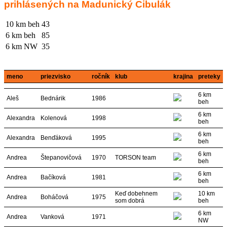
prihlásených na Madunický Cibulák
10 km beh
43
6 km beh
85
6 km NW
35
meno
priezvisko
ročník
klub
krajina
preteky
6 km
Aleš
Bednárik
1986
beh
6 km
Alexandra
Kolenová
1998
beh
6 km
Alexandra
Benďáková
1995
beh
6 km
Andrea
Štepanovičová
1970
TORSON team
beh
6 km
Andrea
Bačíková
1981
beh
Keď dobehnem
10 km
Andrea
Boháčová
1975
som dobrá
beh
6 km
Andrea
Vanková
1971
NW