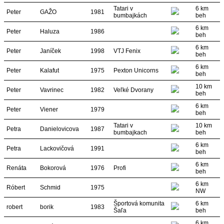
Tatari v
6 km
Peter
GAŽO
1981
bumbajkách
beh
6 km
Peter
Haluza
1986
beh
6 km
Peter
Janíček
1998
VTJ Fenix
beh
6 km
Peter
Kalafut
1975
Pexton Unicorns
beh
10 km
Peter
Vavrinec
1982
Veľké Dvorany
beh
6 km
Peter
Viener
1979
beh
Tatari v
10 km
Petra
Danielovicova
1987
bumbajkach
beh
6 km
Petra
Lackovičová
1991
beh
6 km
Renáta
Bokorová
1976
Profi
beh
6 km
Róbert
Schmid
1975
NW
Športová komunita
6 km
robert
borik
1983
Šaľa
beh
6 km