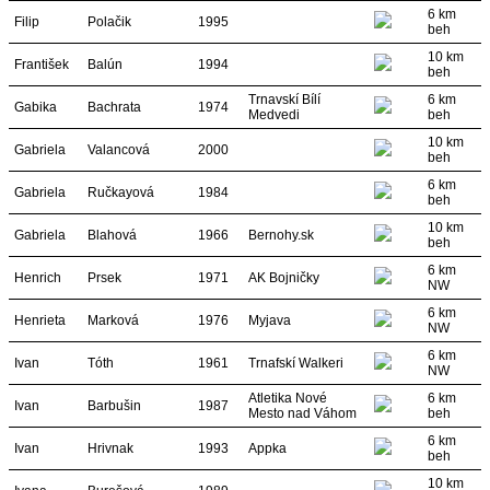
6 km
Filip
Polačik
1995
beh
10 km
František
Balún
1994
beh
Trnavskí Bílí
6 km
Gabika
Bachrata
1974
Medvedi
beh
10 km
Gabriela
Valancová
2000
beh
6 km
Gabriela
Ručkayová
1984
beh
10 km
Gabriela
Blahová
1966
Bernohy.sk
beh
6 km
Henrich
Prsek
1971
AK Bojničky
NW
6 km
Henrieta
Marková
1976
Myjava
NW
6 km
Ivan
Tóth
1961
Trnafskí Walkeri
NW
Atletika Nové
6 km
Ivan
Barbušin
1987
Mesto nad Váhom
beh
6 km
Ivan
Hrivnak
1993
Appka
beh
10 km