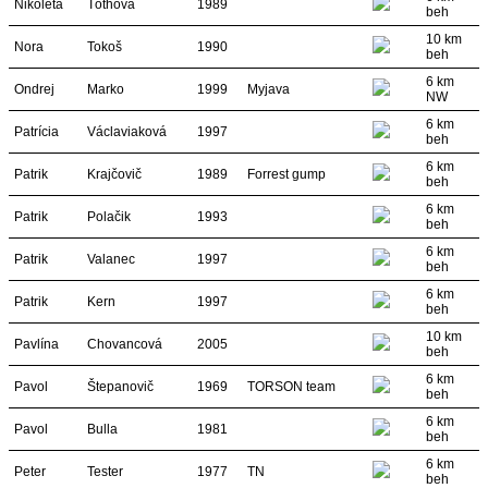
Nikoleta
Tóthová
1989
beh
10 km
Nora
Tokoš
1990
beh
6 km
Ondrej
Marko
1999
Myjava
NW
6 km
Patrícia
Václaviaková
1997
beh
6 km
Patrik
Krajčovič
1989
Forrest gump
beh
6 km
Patrik
Polačik
1993
beh
6 km
Patrik
Valanec
1997
beh
6 km
Patrik
Kern
1997
beh
10 km
Pavlína
Chovancová
2005
beh
6 km
Pavol
Štepanovič
1969
TORSON team
beh
6 km
Pavol
Bulla
1981
beh
6 km
Peter
Tester
1977
TN
beh