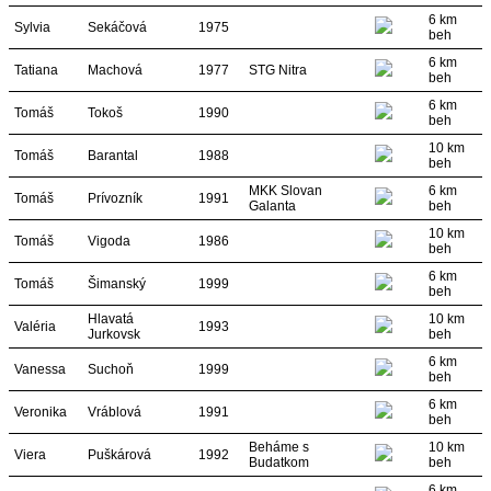
6 km
Sylvia
Sekáčová
1975
beh
6 km
Tatiana
Machová
1977
STG Nitra
beh
6 km
Tomáš
Tokoš
1990
beh
10 km
Tomáš
Barantal
1988
beh
MKK Slovan
6 km
Tomáš
Prívozník
1991
Galanta
beh
10 km
Tomáš
Vigoda
1986
beh
6 km
Tomáš
Šimanský
1999
beh
Hlavatá
10 km
Valéria
1993
Jurkovsk
beh
6 km
Vanessa
Suchoň
1999
beh
6 km
Veronika
Vráblová
1991
beh
Beháme s
10 km
Viera
Puškárová
1992
Budatkom
beh
6 km