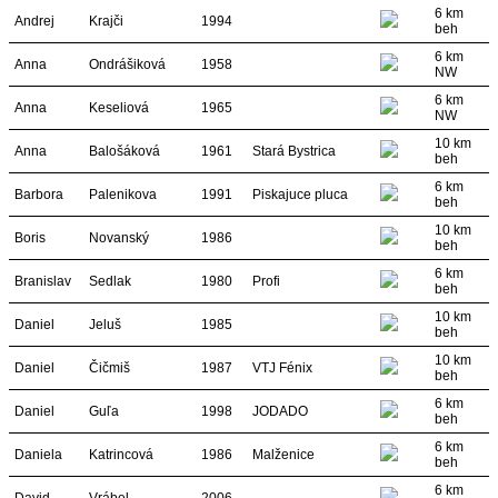
6 km
Andrej
Krajči
1994
beh
6 km
Anna
Ondrášiková
1958
NW
6 km
Anna
Keseliová
1965
NW
10 km
Anna
Balošáková
1961
Stará Bystrica
beh
6 km
Barbora
Palenikova
1991
Piskajuce pluca
beh
10 km
Boris
Novanský
1986
beh
6 km
Branislav
Sedlak
1980
Profi
beh
10 km
Daniel
Jeluš
1985
beh
10 km
Daniel
Čičmiš
1987
VTJ Fénix
beh
6 km
Daniel
Guľa
1998
JODADO
beh
6 km
Daniela
Katrincová
1986
Malženice
beh
6 km