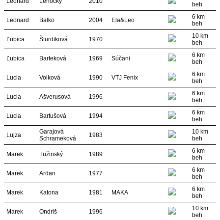
Leonard
Lehocký
2010
beh
6 km
Leonard
Balko
2004
Ela&Leo
beh
10 km
Ľubica
Šturdiková
1970
beh
6 km
Ľubica
Barteková
1969
Súčani
beh
6 km
Lucia
Volková
1990
VTJ Fenix
beh
6 km
Lucia
Ašverusová
1996
beh
6 km
Lucia
Bartušová
1994
beh
Garajová
10 km
Lujza
1983
Schrameková
beh
6 km
Marek
Tužinský
1989
beh
6 km
Marek
Ardan
1977
beh
6 km
Marek
Katona
1981
MAKA
beh
10 km
Marek
Ondriš
1996
beh