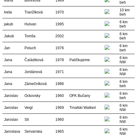
Ivana
Burešová
1989
beh
10 km
Iveta
Tranžíková
1970
beh
6 km
jakub
Hulvan
1995
beh
6 km
Jakub
Tomša
2002
beh
6 km
Jan
Poluch
1976
beh
6 km
Jana
Čaládiková
1978
Paličkujeme
NW
6 km
Jana
Jordánová
1971
NW
6 km
Jana
Zámečníková
1986
beh
6 km
Jaroslav
Ockovsky
1960
OFK Bučany
beh
6 km
Jaroslav
Veigl
1969
Trnafskí Walkeri
NW
6 km
Jaroslav
Sit
1960
NW
6 km
Jaroslava
Servanska
1965
NW