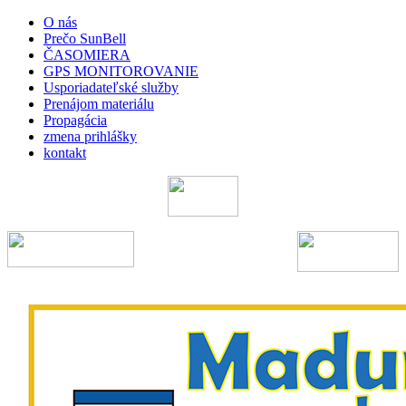
O nás
Prečo SunBell
ČASOMIERA
GPS MONITOROVANIE
Usporiadateľské služby
Prenájom materiálu
Propagácia
zmena prihlášky
kontakt