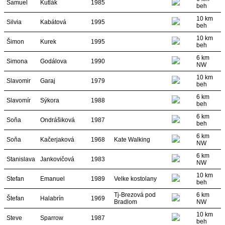
Samuel
Kutlák
1985
beh
10 km
Silvia
Kabátová
1995
beh
10 km
Šimon
Kurek
1995
beh
6 km
Simona
Godálova
1990
NW
10 km
Slavomir
Garaj
1979
beh
6 km
Slavomír
Sýkora
1988
beh
6 km
Soňa
Ondrášiková
1987
beh
6 km
Soňa
Kačerjaková
1968
Kate Walking
NW
6 km
Stanislava
Jankovičová
1983
NW
10 km
Stefan
Emanuel
1989
Velke kostolany
beh
Tj-Brezová pod
6 km
Štefan
Halabrín
1969
Bradlom
NW
10 km
Steve
Sparrow
1987
beh