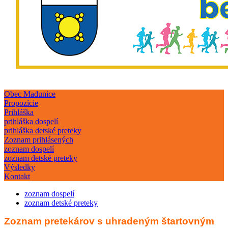
Obec Madunice
Propozície
Prihláška
prihláška dospelí
prihláška detské preteky
Zoznam prihlásených
zoznam dospelí
zoznam detské preteky
Výsledky
Kontakt
zoznam dospelí
zoznam detské preteky
Zoznam pretekárov s uhradeným štartovným