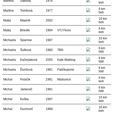
Martina
Sabova
1976
beh
6 km
Martina
Tomšová
1977
beh
10 km
Matej
Majerík
2002
beh
6 km
Matej
Briedik
1984
VTJ Fenix
beh
10 km
Michaela
Sparrow
1987
beh
6 km
Michaela
Šulková
1980
TBN
NW
6 km
Michaela
Kačerjaková
2005
Kate Walking
NW
6 km
Michaela
Ďurišová
1981
Paličkujeme
NW
6 km
Michal
Polačik
1981
Madunice
beh
6 km
Michal
Jankovič
1981
NW
10 km
Michal
Koška
1997
beh
10 km
Michal
Duchovič
1989
beh