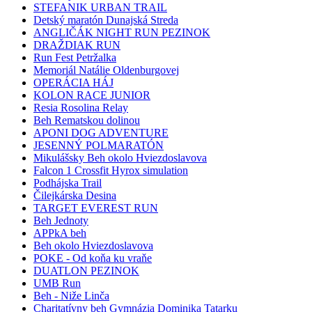
STEFANIK URBAN TRAIL
Detský maratón Dunajská Streda
ANGLIČÁK NIGHT RUN PEZINOK
DRAŽDIAK RUN
Run Fest Petržalka
Memoriál Natálie Oldenburgovej
OPERÁCIA HÁJ
KOLON RACE JUNIOR
Resia Rosolina Relay
Beh Rematskou dolinou
APONI DOG ADVENTURE
JESENNÝ POLMARATÓN
Mikulášsky Beh okolo Hviezdoslavova
Falcon 1 Crossfit Hyrox simulation
Podhájska Trail
Čilejkárska Desina
TARGET EVEREST RUN
Beh Jednoty
APPkA beh
Beh okolo Hviezdoslavova
POKE - Od koňa ku vraňe
DUATLON PEZINOK
UMB Run
Beh - Niže Linča
Charitatívny beh Gymnázia Dominika Tatarku