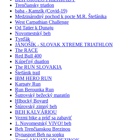
Trenčiansky triatlon
baba - Kamzík (Covid-19)
Medzinárodný pochod k pocte M.R. Štefánika
West Carpathian Challenge
Od Tatier k Dunaju
Novomestský beh
Tvrďák
JÁNOŠÍK - SLOVAK XTREME TRIATHLON
The RACE
Red Bull 400
Kúpeľný duatlon
The RUN SLOVAKIA
Štefánik trail
IBM HERO RUN
Karpaty Run
Run Berounka Run
Šutrovský bežecký maratón
Hlbocký Boyard
Štúrovský zimný beh
BEH KALVÁRIOU
Vezmi bike a príď sa zabaviť
1. Novomestský VIVO! beh
Beh Trenčianskou Brezinou
Dynasport Beh na sopku