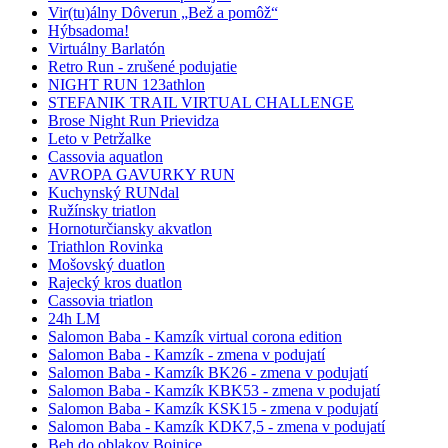
Vir(tu)álny Dôverun „Bež a pomôž“
Hýbsadoma!
Virtuálny Barlatón
Retro Run - zrušené podujatie
NIGHT RUN 123athlon
STEFANIK TRAIL VIRTUAL CHALLENGE
Brose Night Run Prievidza
Leto v Petržalke
Cassovia aquatlon
AVROPA GAVURKY RUN
Kuchynský RUNdal
Ružínsky triatlon
Hornoturčiansky akvatlon
Triathlon Rovinka
Mošovský duatlon
Rajecký kros duatlon
Cassovia triatlon
24h LM
Salomon Baba - Kamzík virtual corona edition
Salomon Baba - Kamzík - zmena v podujatí
Salomon Baba - Kamzík BK26 - zmena v podujatí
Salomon Baba - Kamzík KBK53 - zmena v podujatí
Salomon Baba - Kamzík KSK15 - zmena v podujatí
Salomon Baba - Kamzík KDK7,5 - zmena v podujatí
Beh do oblakov Bojnice