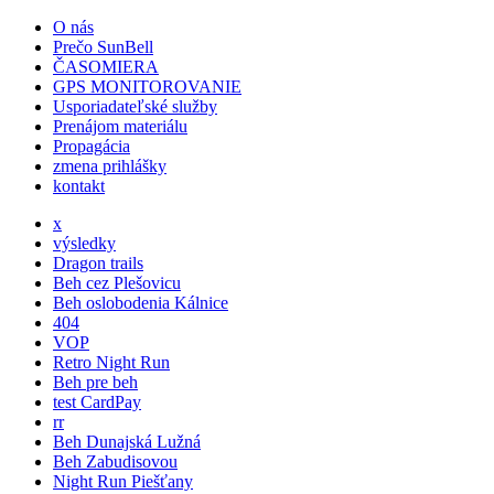
O nás
Prečo SunBell
ČASOMIERA
GPS MONITOROVANIE
Usporiadateľské služby
Prenájom materiálu
Propagácia
zmena prihlášky
kontakt
x
výsledky
Dragon trails
Beh cez Plešovicu
Beh oslobodenia Kálnice
404
VOP
Retro Night Run
Beh pre beh
test CardPay
rr
Beh Dunajská Lužná
Beh Zabudisovou
Night Run Piešťany