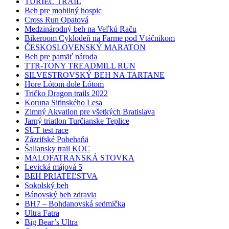
TURIEC TRAIL
Beh pre mobilný hospic
Cross Run Opatová
Medzinárodný beh na Veľkú Raču
Bikeroom Cyklodeň na Farme pod Vtáčnikom
ČESKOSLOVENSKÝ MARATON
Beh pre pamäť národa
TTR-TONY TREADMILL RUN
SILVESTROVSKÝ BEH NA TARTANE
Hore Lótom dole Lótom
Tričko Dragon trails 2022
Koruna Sitinského Lesa
Zimný Akvatlon pre všetkých Bratislava
Jarný triatlon Turčianske Teplice
SUT test race
Zázrifské Pobehaňä
Šaliansky trail KOC
MALOFATRANSKÁ STOVKA
Levická májová 5
BEH PRIATEĽSTVA
Sokolský beh
Bánovský beh zdravia
BH7 – Bohdanovská sedmička
Ultra Fatra
Big Bear’s Ultra