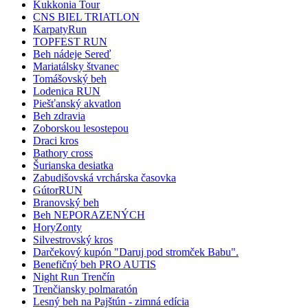
Kukkonia Tour
CNS BIEL TRIATLON
KarpatyRun
TOPFEST RUN
Beh nádeje Sereď
Mariatálsky štvanec
Tomášovský beh
Lodenica RUN
Piešťanský akvatlon
Beh zdravia
Zoborskou lesostepou
Draci kros
Bathory cross
Šurianska desiatka
Zabudišovská vrchárska časovka
GútorRUN
Branovský beh
Beh NEPORAZENÝCH
HoryZonty
Silvestrovský kros
Darčekový kupón "Daruj pod stromček Babu".
Benefičný beh PRO AUTIS
Night Run Trenčín
Trenčiansky polmaratón
Lesný beh na Pajštún - zimná edícia