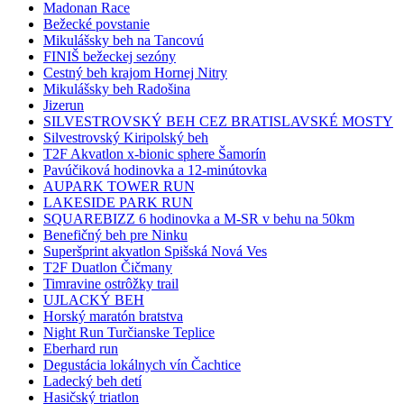
Madonan Race
Bežecké povstanie
Mikulášsky beh na Tancovú
FINIŠ bežeckej sezóny
Cestný beh krajom Hornej Nitry
Mikulášsky beh Radošina
Jizerun
SILVESTROVSKÝ BEH CEZ BRATISLAVSKÉ MOSTY
Silvestrovský Kiripolský beh
T2F Akvatlon x-bionic sphere Šamorín
Pavúčiková hodinovka a 12-minútovka
AUPARK TOWER RUN
LAKESIDE PARK RUN
SQUAREBIZZ 6 hodinovka a M-SR v behu na 50km
Benefičný beh pre Ninku
Superšprint akvatlon Spišská Nová Ves
T2F Duatlon Čičmany
Timravine ostrôžky trail
UJLACKÝ BEH
Horský maratón bratstva
Night Run Turčianske Teplice
Eberhard run
Degustácia lokálnych vín Čachtice
Ladecký beh detí
Hasičský triatlon