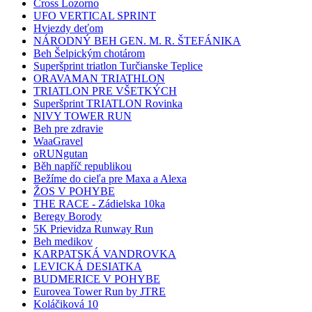
Cross Lozorno
UFO VERTICAL SPRINT
Hviezdy deťom
NÁRODNÝ BEH GEN. M. R. ŠTEFÁNIKA
Beh Šelpickým chotárom
Superšprint triatlon Turčianske Teplice
ORAVAMAN TRIATHLON
TRIATLON PRE VŠETKÝCH
Superšprint TRIATLON Rovinka
NIVY TOWER RUN
Beh pre zdravie
WaaGravel
oRUNgutan
Běh napříč republikou
Bežíme do cieľa pre Maxa a Alexa
ŽOS V POHYBE
THE RACE - Zádielska 10ka
Beregy Borody
5K Prievidza Runway Run
Beh medikov
KARPATSKÁ VANDROVKA
LEVICKÁ DESIATKA
BUDMERICE V POHYBE
Eurovea Tower Run by JTRE
Koláčiková 10