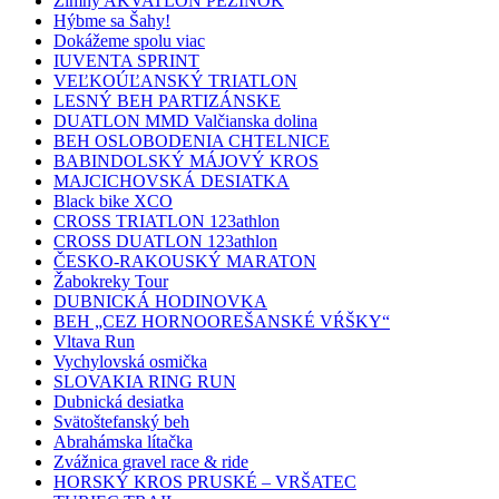
Zimný AKVATLON PEZINOK
Hýbme sa Šahy!
Dokážeme spolu viac
IUVENTA SPRINT
VEĽKOÚĽANSKÝ TRIATLON
LESNÝ BEH PARTIZÁNSKE
DUATLON MMD Valčianska dolina
BEH OSLOBODENIA CHTELNICE
BABINDOLSKÝ MÁJOVÝ KROS
MAJCICHOVSKÁ DESIATKA
Black bike XCO
CROSS TRIATLON 123athlon
CROSS DUATLON 123athlon
ČESKO-RAKOUSKÝ MARATON
Žabokreky Tour
DUBNICKÁ HODINOVKA
BEH „CEZ HORNOOREŠANSKÉ VŔŠKY“
Vltava Run
Vychylovská osmička
SLOVAKIA RING RUN
Dubnická desiatka
Svätoštefanský beh
Abrahámska lítačka
Zvážnica gravel race & ride
HORSKÝ KROS PRUSKÉ – VRŠATEC