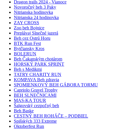
Dragon trails 2024 - Vianoce
Novoročný beh 3 Paky
Nitrianska hodinovka
Nitrianska 24 hodinovka
ZAY CROSS
Zoo beh Bojnice
Preplávaj Slnečné jazerá
Beh cez Ostrú Horu
BTK Run Fest
Bytčiansky Kros
BOLERUN
Beh Čakanským chotárom
HORSKÝ PARK SPRINT
Beh s Medikmi
TATRY CHARITY RUN
KOMPAVA Beh zdravia
SPOMIENKOVÝ BEH GÁBORA TORMU
Capriolo Gravel Trophy
BEH SLNEČNICAMI
MAS-KA TOUR
Šalgovský cezpoľný beh
Beh Baske
CESTNÝ BEH ROHÁČE – PODBIEL
Spišských 333 Extreme
Oktoberfest Run