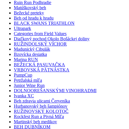
Ruin Run Podhradie
Matúškovský beh
Bežecké preteky
Beh od hradu k hradu
BLACK SWANS TRIATHLON
Ultrapark
Categories from Field Values
Diaľkový pochod Okolo Bošáckej doliny
RUŽINDOLSKÝ VÍCHOR
Madunický Cibulák
Bzovícka desiatka
Marina RUN
BEŽECKÁ PASUVAČKA
VRBOVSKÁ PÄTNÁSTKA
PumpCup
Petržalská míľa
Junior Wine Run
DOLNOOREŠANSKÝMI VINOHRADMI
Ivanka XC
Beh zdravia ulicami Červeníka
Hurbanovský beh šampiónov
RUŽINOVSKÝ KOLOTOČ
Rockfest Run a Pivná Míľa
Martinský beh medikov
BEH DUBNÍKOM