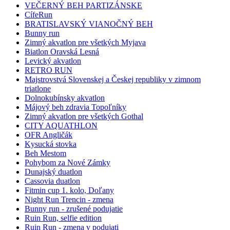
VEČERNÝ BEH PARTIZÁNSKE
CífeRun
BRATISLAVSKÝ VIANOČNÝ BEH
Bunny run
Zimný akvatlon pre všetkých Myjava
Biatlon Oravská Lesná
Levický akvatlon
RETRO RUN
Majstrovstvá Slovenskej a Českej republiky v zimnom
triatlone
Dolnokubínsky akvatlon
Májový beh zdravia Topoľníky
Zimný akvatlon pre všetkých Gothal
CITY AQUATHLON
OFR Angličák
Kysucká stovka
Beh Mestom
Pohybom za Nové Zámky
Dunajský duatlon
Cassovia duatlon
Fitmin cup 1. kolo, Doľany
Night Run Trencin - zmena
Bunny run - zrušené podujatie
Ruin Run, selfie edition
Ruin Run - zmena v podujati