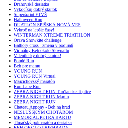
Drahovská desiatka
Vykočíkuj dobrý skutok
Superšprint FTVŠ
Halloween Run
DUATLON SPIŠSKÁ NOVÁ VES
Vykroč na lepšie časy!
WINTERMAN XTREME TRIATHLON
Orava Snowkite challenge
Bathory cross - zmena v podujatí
Virtuálny Beh okolo Slovnaftu
Valentínsky dobrý skutok!
Pomlé Run
Beh pre mamu
YOUNG RUN
YOUNG RUN Virtual
Majcichovský maratón
Run Labe Run
ZEBRA NIGHT RUN Turčianske Teplice
ZEBRA NIGHT RUN Martin
ZEBRA NIGHT RUN
Chateau Appony - Beh na hrad
NESLUŠSKÝM CHOTÁROM
MEMORIÁL PETRA BARTU
Tlmačský polmaratón a desiatka
BEH OKOLO PRIEHRADY