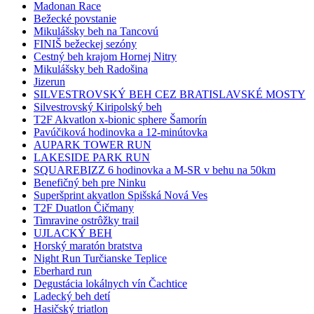
Madonan Race
Bežecké povstanie
Mikulášsky beh na Tancovú
FINIŠ bežeckej sezóny
Cestný beh krajom Hornej Nitry
Mikulášsky beh Radošina
Jizerun
SILVESTROVSKÝ BEH CEZ BRATISLAVSKÉ MOSTY
Silvestrovský Kiripolský beh
T2F Akvatlon x-bionic sphere Šamorín
Pavúčiková hodinovka a 12-minútovka
AUPARK TOWER RUN
LAKESIDE PARK RUN
SQUAREBIZZ 6 hodinovka a M-SR v behu na 50km
Benefičný beh pre Ninku
Superšprint akvatlon Spišská Nová Ves
T2F Duatlon Čičmany
Timravine ostrôžky trail
UJLACKÝ BEH
Horský maratón bratstva
Night Run Turčianske Teplice
Eberhard run
Degustácia lokálnych vín Čachtice
Ladecký beh detí
Hasičský triatlon