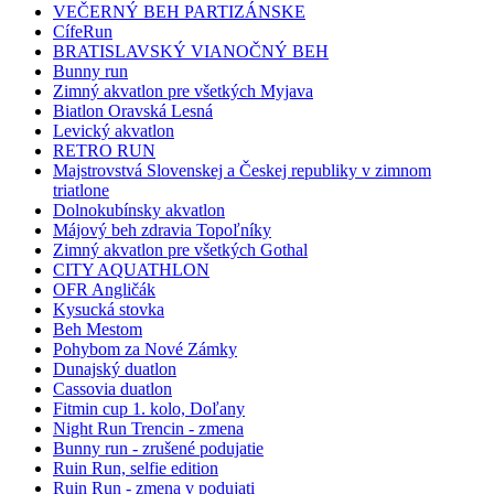
VEČERNÝ BEH PARTIZÁNSKE
CífeRun
BRATISLAVSKÝ VIANOČNÝ BEH
Bunny run
Zimný akvatlon pre všetkých Myjava
Biatlon Oravská Lesná
Levický akvatlon
RETRO RUN
Majstrovstvá Slovenskej a Českej republiky v zimnom
triatlone
Dolnokubínsky akvatlon
Májový beh zdravia Topoľníky
Zimný akvatlon pre všetkých Gothal
CITY AQUATHLON
OFR Angličák
Kysucká stovka
Beh Mestom
Pohybom za Nové Zámky
Dunajský duatlon
Cassovia duatlon
Fitmin cup 1. kolo, Doľany
Night Run Trencin - zmena
Bunny run - zrušené podujatie
Ruin Run, selfie edition
Ruin Run - zmena v podujati